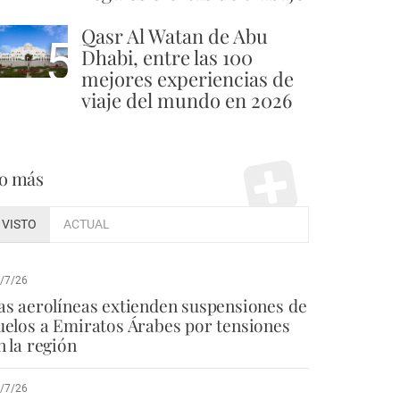
Qasr Al Watan de Abu
5
Dhabi, entre las 100
mejores experiencias de
viaje del mundo en 2026
o más
VISTO
ACTUAL
/7/26
as aerolíneas extienden suspensiones de
uelos a Emiratos Árabes por tensiones
n la región
/7/26