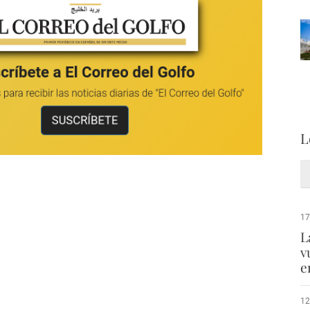
L
17
L
v
e
12