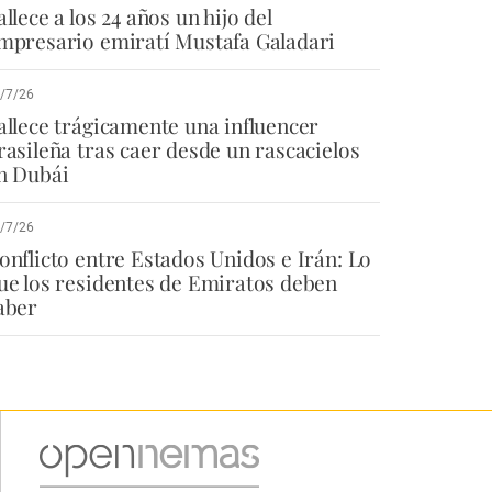
allece a los 24 años un hijo del
mpresario emiratí Mustafa Galadari
/7/26
allece trágicamente una influencer
rasileña tras caer desde un rascacielos
n Dubái
/7/26
onflicto entre Estados Unidos e Irán: Lo
ue los residentes de Emiratos deben
aber