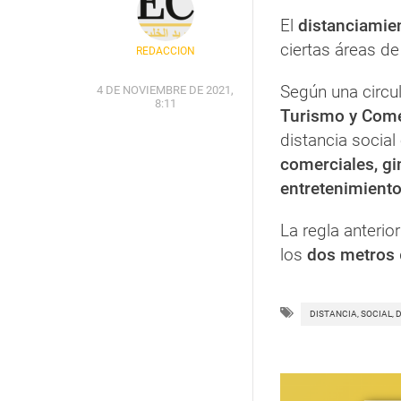
El
distanciamien
ciertas áreas d
REDACCIÓN
Según una circul
4 DE NOVIEMBRE DE 2021,
8:11
Turismo y Com
distancia social
comerciales, gi
entretenimiento,
La regla anterio
los
dos metros
DISTANCIA, SOCIAL, 