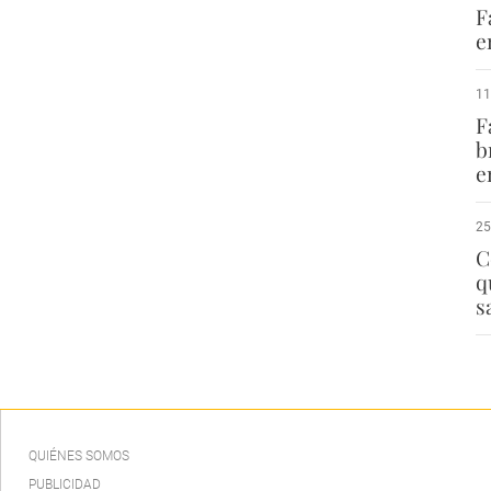
F
e
11
F
b
e
25
C
q
s
QUIÉNES SOMOS
PUBLICIDAD