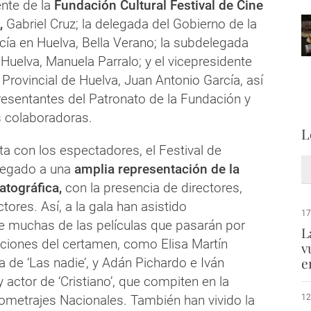
ente de la
Fundación Cultural Festival de Cine
,
Gabriel Cruz; la delegada del Gobierno de la
cía en Huelva, Bella Verano; la subdelegada
Huelva, Manuela Parralo; y el vicepresidente
 Provincial de Huelva, Juan Antonio García, así
esentantes del Patronato de la Fundación y
s colaboradoras.
L
ta con los espectadores, el Festival de
regado a una
amplia representación de la
atográfica,
con la presencia de directores,
tores. Así, a la gala han asistido
17
e muchas de las películas que pasarán por
L
cciones del certamen, como Elisa Martín
v
e
 de ‘Las nadie’, y Adán Pichardo e Iván
y actor de ‘Cristiano’, que compiten en la
ometrajes Nacionales. También han vivido la
12