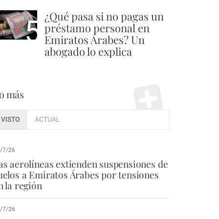
¿Qué pasa si no pagas un
5
préstamo personal en
Emiratos Árabes? Un
abogado lo explica
o más
VISTO
ACTUAL
/7/26
as aerolíneas extienden suspensiones de
uelos a Emiratos Árabes por tensiones
n la región
/7/26