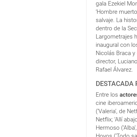
gala Ezekiel Mon
‘Hombre muerto n
salvaje. La his
dentro de la Sec
Largometrajes h
inaugural con lo
Nicolás Braca y 
director, Lucian
Rafael Álvarez.
DESTACADA 
Entre los
actores
cine iberoameri
(‘Valeria’, de Ne
Netflix; ‘Allí aba
Hermoso (‘Alba’,
Hoyos (‘Todo sald