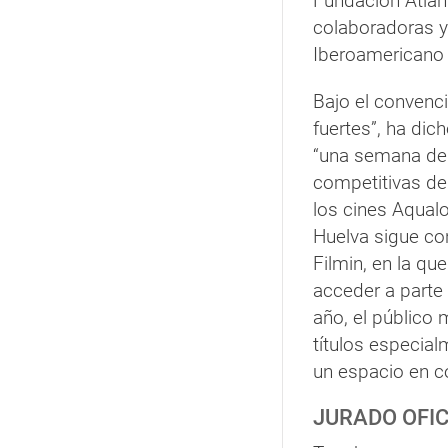
Fundación Atlan
colaboradoras y
Iberoamericano 
Bajo el convenc
fuertes”, ha dic
“una semana de 
competitivas de
los cines Aqualo
Huelva sigue co
Filmin, en la q
acceder a parte
año, el público 
títulos especial
un espacio en c
JURADO OFIC