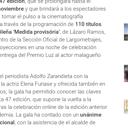
47 edición
, que se prolongará hasta el
noviembre
y que brindará a los espectadores
e tomar el pulso a la cinematografía
a través de la programación de
110 títulos
.
ileña ‘Medida provisória’
, de Lázaro Ramos,
tro de la Sección Oficial de Largometrajes,
proyecciones en una noche de celebración
entrega del Premio Luz al actor malagueño
l periodista Adolfo Zarandieta con la
 la actriz Elena Furiase y ofrecida también en
os, la gala ha permitido conocer las claves
ta 47 edición, que supone la vuelta a la
ras la celebración online de la edición anterior
demia. La gala ha contado con un
unánime
ucional
, con la asistencia de el alcalde de