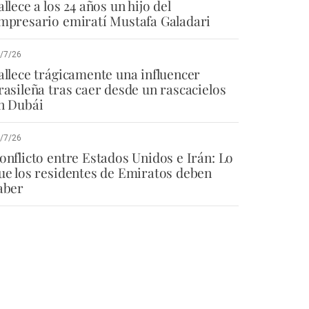
allece a los 24 años un hijo del
mpresario emiratí Mustafa Galadari
/7/26
allece trágicamente una influencer
rasileña tras caer desde un rascacielos
n Dubái
/7/26
onflicto entre Estados Unidos e Irán: Lo
ue los residentes de Emiratos deben
aber