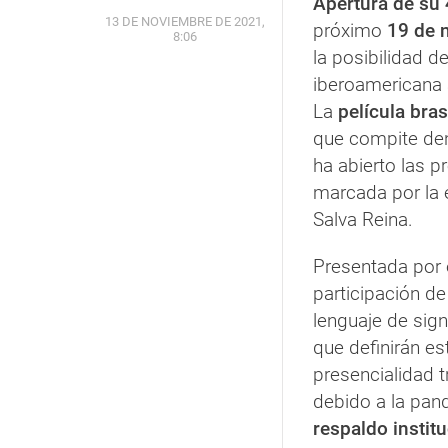
Apertura de su 
13 DE NOVIEMBRE DE 2021,
próximo
19 de 
8:06
la posibilidad d
iberoamericana 
La
película bras
que compite den
ha abierto las 
marcada por la 
Salva Reina.
Presentada por e
participación de
lenguaje de sign
que definirán es
presencialidad t
debido a la pan
respaldo instit