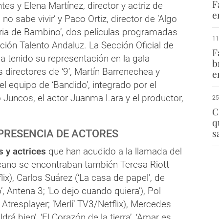
F
tes y Elena Martínez, director y actriz de
e
o sabe vivir’ y Paco Ortiz, director de ‘Algo
toria de Bambino’, dos películas programadas
11
ción Talento Andaluz. La Sección Oficial de
F
a tenido su representación en la gala
b
s directores de ‘9’, Martín Barrenechea y
e
el equipo de ‘Bandido’, integrado por el
o Juncos, el actor Juanma Lara y el productor,
25
C
q
s
PRESENCIA DE ACTORES
 y actrices
que han acudido a la llamada del
cano se encontraban también Teresa Riott
tflix), Carlos Suárez (‘La casa de papel’, de
jo’, Antena 3; ‘Lo dejo cuando quiera’), Pol
 Atresplayer; ‘Merlí’ TV3/Netflix), Mercedes
rá bien’, ‘El Corazón de la tierra’, ‘Amar es