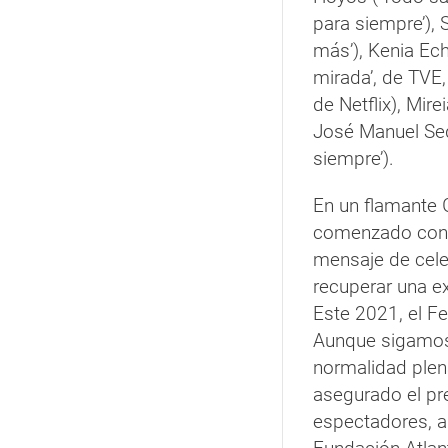
para siempre’), S
más’), Kenia Ech
mirada’, de TVE,
de Netflix), Mir
José Manuel Seda
siempre’).
En un flamante G
comenzado con
mensaje de cele
recuperar una ex
Este 2021, el Fe
Aunque sigamos 
normalidad plena
asegurado el pr
espectadores, a 