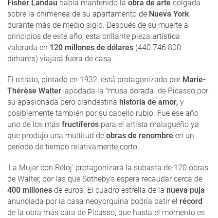
Fisher Landau
había mantenido la
obra de arte
colgada
sobre la chimenea de su apartamento de
Nueva York
durante más de medio siglo. Después de su muerte a
principios de este año, esta brillante pieza artística
valorada en
120 millones de dólares
(440.746.800
dirhams) viajará fuera de casa.
El retrato, pintado en 1932, está protagonizado por
Marie-
Thérèse Walter
, apodada la "musa dorada" de Picasso por
su apasionada pero clandestina
historia de amor,
y
posiblemente también por su cabello rubio. Fue ese año
uno de los más
fructíferos
para el artista malagueño ya
que produjo una multitud de
obras de renombre
en un
período de tiempo relativamente corto.
'La Mujer con Reloj' protagonizará la subasta de 120 obras
de Walter, por las que Sotheby's espera recaudar cerca de
400 millones
de euros. El cuadro estrella de la
nueva puja
anunciada por la casa neoyorquina podría batir el
récord
de la obra más cara de Picasso, que hasta el momento es