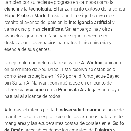
también por su reciente progreso en campos como la
ciencia
y la
tecnología.
El lanzamiento exitoso de la sonda
Hope Probe
a
Marte
ha sido un hito significativo que
resalta el avance del país en la
inteligencia artificial
y
varias disciplinas
científicas
. Sin embargo, hay otros
aspectos igualmente fascinantes que merecen ser
destacados: los espacios naturales, la rica historia y la
esencia de sus gentes.
Un ejemplo concreto es la reserva de
Al Wathba
, ubicada
en el emirato de Abu Dhabi. Esta reserva se estableció
como área protegida en 1998 por el difunto jeque Zayed
bin Sultan Al Nahyan, convirtiéndose en un punto de
referencia
ecológic
o en la
Península Arábiga
y una joya
natural al alcance de todos.
Además, el interés por la
biodiversidad marina
se pone de
manifiesto con la exploración de los extensos hábitats de
manglares y las exuberantes costas de corales en el
Golfo
de Omán,
accesibles desde los emiratos de
Fujairah
y