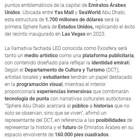
puntos emblemáticos de la capital de
Emiratos Árabes
Unidos
. Ubicada entre
Yas Mall
y
SeaWorld
Abu Dhabi,
esta estructura de
1.700 millones de dólares
será la
primera Sphere fuera de
Estados Unidos,
replicando el éxito
del recinto inaugurado en
Las Vegas
en 2023.
La llamativa fachada LED conocida como Exosfera será
tanto un
medio artístico
como una
plataforma publicitaria
,
con contenido diseñado para reflejar la
identidad emirat
í.
Según el
Departamento de Cultura y Turismo
(DCT),
artistas locales y
estudiantes
tendrán un papel destacado
en la
programación visual
, mientras el interior
proporcionará
experiencias inmersivas
que combinarán
tecnología de punta
con narrativas culturales autóctonas.
“Sphere Abu Dhabi acercará al
público
a
historias
que no
solo se observan, sino que se viven”, afirmó un
representante del DCT, en referencia a las
posibilidades
de
representar la historia y el
futuro
de Emiratos Árabes en su
espacio envolvente de
160.000 pies cuadrados
.