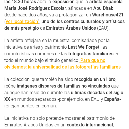
las 18.30 horas
abra la
exposición
que la
artista española
María José Rodríguez Escolar
, afincada en
Abu Dhabi
desde hace dos años, va a protagonizar en
Warehouse421
(
ver localización
),
uno de los centros culturales y artísticos
de más prestigio
de
Emiratos Árabes Unidos
(EAU).
La artista reflejará en la muestra, comisariada por la
iniciativa de artes y patrimonio
Lest We Forget
, las
características comunes de las
fotografías familiares
en
todo el mundo bajo el título genérico
'
Para que no
olvidemos: la universalidad de las fotografías familiares
'
.
La colección, que también ha sido
recogida en un libro
,
reúne
imágenes dispares de familias no vinculadas
que
aunque han residido durante las
últimas décadas del siglo
XX
en mundos separados -por ejemplo, en EAU y
España
-
reflejan puntos en común.
La iniciativa no solo pretende mostrar el patrimonio de
Emiratos Árabes Unidos en un
contexto internacional
,