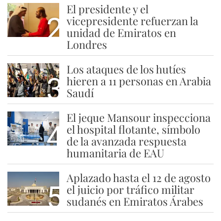
El presidente y el
2
vicepresidente refuerzan la
unidad de Emiratos en
Londres
Los ataques de los hutíes
3
hieren a 11 personas en Arabia
Saudí
El jeque Mansour inspecciona
4
el hospital flotante, símbolo
de la avanzada respuesta
humanitaria de EAU
Aplazado hasta el 12 de agosto
5
el juicio por tráfico militar
sudanés en Emiratos Árabes