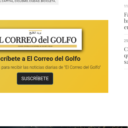
, CAPITAL, CICLISMO, CIUDAD, BICICLETA,
11
F
b
e
25
C
q
s