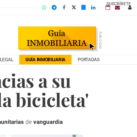
SUSCRÍBETE
LEGAL
GUÍA INMOBILIARIA
PORTADAS
cias a su
a bicicleta'
unitarias
de
vanguardia