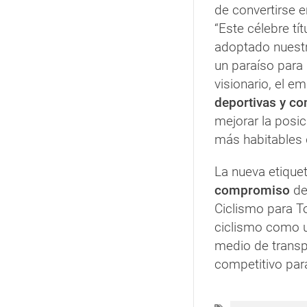
de convertirse e
“Este célebre tí
adoptado nuestr
un paraíso para 
visionario, el e
deportivas y co
mejorar la posi
más habitables 
La nueva etique
compromiso
de 
Ciclismo para T
ciclismo como 
medio de transp
competitivo par