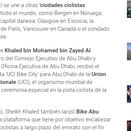
tí se une a otras
'ciudades ciclistas
'
 todo el mundo, como Bergen en Noruega;
capital danesa; Glasgow en Escocia; la
a de París, Vancouver en Canadá o el condado
ire.
ue
Khaled bin Mohamed bin Zayed Al
 del Consejo Ejecutivo de Abu Dhabi y
 Oficina Ejecutiva de Abu Dhabi, recibió el
ta 'UCI Bike City' para Abu Dhabi de la
Union
tionale
(UCI), el organismo mundial de
 ceremonia especial en la pista ciclista de la
to, Sheikh Khaled también lanzó
Bike Abu
a plataforma que tiene por objetivo encabezar
iclistas a largo plazo del emirato con el fin