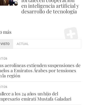
5
fortalecen cooperación
en inteligencia artificial y
desarrollo de tecnología
o más
VISTO
ACTUAL
/7/26
as aerolíneas extienden suspensiones de
uelos a Emiratos Árabes por tensiones
n la región
/7/26
allece a los 24 años un hijo del
mpresario emiratí Mustafa Galadari