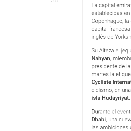
7:33
La capital emira
establecidas en
Copenhague, la 
capital frances
inglés de Yorksh
Su Alteza el jeq
Nahyan,
miembro
presidente de la
martes la etique
Cycliste Interna
ciclismo, en una
isla Hudayriyat.
Durante el even
Dhabi
, una nuev
las ambiciones c