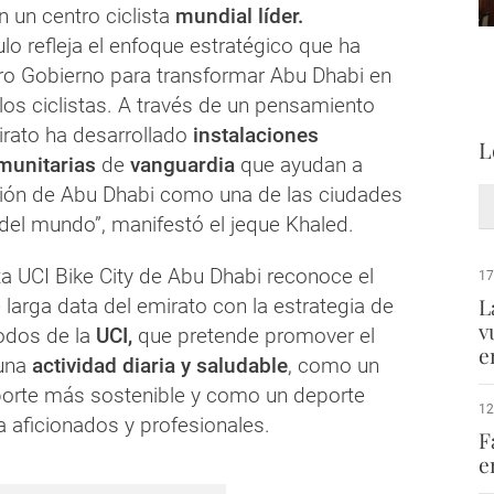
n un centro ciclista
mundial líder.
tulo refleja el enfoque estratégico que ha
o Gobierno para transformar Abu Dhabi en
los ciclistas. A través de un pensamiento
mirato ha desarrollado
instalaciones
L
munitarias
de
vanguardia
que ayudan a
ción de Abu Dhabi como una de las ciudades
del mundo”, manifestó el jeque Khaled.
ta UCI Bike City de Abu Dhabi reconoce el
17
L
larga data del emirato con la estrategia de
v
odos de la
UCI,
que pretende promover el
e
una
actividad diaria y saludable
, como un
orte más sostenible y como un deporte
12
a aficionados y profesionales.
F
e