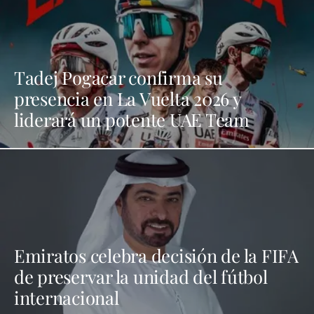
Tadej Pogacar confirma su
presencia en La Vuelta 2026 y
liderará un potente UAE Team
Emiratos celebra decisión de la FIFA
de preservar la unidad del fútbol
internacional