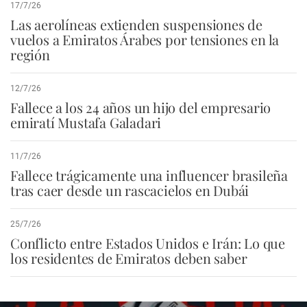
17/7/26
Las aerolíneas extienden suspensiones de
vuelos a Emiratos Árabes por tensiones en la
región
12/7/26
Fallece a los 24 años un hijo del empresario
emiratí Mustafa Galadari
11/7/26
Fallece trágicamente una influencer brasileña
tras caer desde un rascacielos en Dubái
25/7/26
Conflicto entre Estados Unidos e Irán: Lo que
los residentes de Emiratos deben saber