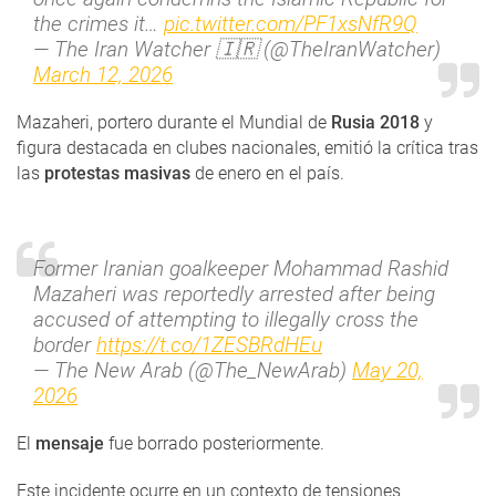
the crimes it…
pic.twitter.com/PF1xsNfR9Q
— The Iran Watcher 🇮🇷 (@TheIranWatcher)
March 12, 2026
Mazaheri, portero durante el Mundial de
Rusia 2018
y
figura destacada en clubes nacionales, emitió la crítica tras
las
protestas masivas
de enero en el país.
Former Iranian goalkeeper Mohammad Rashid
Mazaheri was reportedly arrested after being
accused of attempting to illegally cross the
border
https://t.co/1ZESBRdHEu
— The New Arab (@The_NewArab)
May 20,
2026
El
mensaje
fue borrado posteriormente.
Este incidente ocurre en un contexto de tensiones