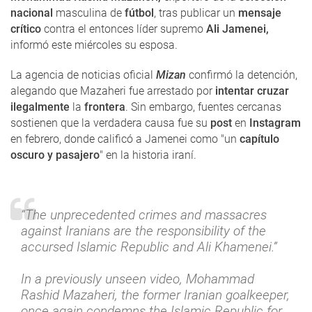
nacional
masculina de
fútbol
, tras publicar un
mensaje
crítico
contra el entonces líder supremo
Ali Jamenei,
informó este miércoles su esposa.
La agencia de noticias oficial
Mizan
confirmó la detención,
alegando que Mazaheri fue arrestado por
intentar cruzar
ilegalmente
la
frontera
. Sin embargo, fuentes cercanas
sostienen que la verdadera causa fue su
post
en
Instagram
en febrero, donde calificó a Jamenei como "un
capítulo
oscuro y pasajero
" en la historia iraní.
“The unprecedented crimes and massacres
against Iranians are the responsibility of the
accursed Islamic Republic and Ali Khamenei.”
In a previously unseen video, Mohammad
Rashid Mazaheri, the former Iranian goalkeeper,
once again condemns the Islamic Republic for