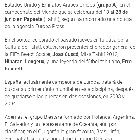
Estados Unido y Emiratos Árabes Unidos
(grupo A
), en el
campeonato del Mundo que se celebrará del
18 al 28 de
junio en Papeete
(Tahití), según ha informado una noticia
de la agencia Europa Press.
En el sorteo, celebrado el pasado jueves en la Casa de la
Cultura de Tahití, estuvieron presentes el director general de
la FIFA Beach Soccer,
Joas Cuscó
; Miss Tahití 2012,
Hinarani Longeux
; y una leyenda del fútbol tahitiano,
Errol
Bennett
.
España, actualmente campeona de Europa, tratará de
buscar su primer título mundial en esta disciplina, después
de quedarse a las puertas en dos ocasiones, en 2003 y
2004.
Además, el grupo B estará formado por Holanda, Argentina,
El Salvador y un representante de Oceanía, aún por
clasificar, en el C jugarán la gran favorita, Brasil, Irán,
Senegal y Ucrania; y por último, el grupo D estará