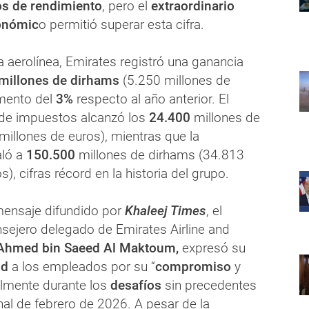
os de rendimiento
, pero el
extraordinario
onómic
o permitió superar esta cifra.
 aerolínea, Emirates registró una ganancia
millones de dirhams
(5.250 millones de
emento del
3%
respecto al año anterior. El
 de impuestos alcanzó los
24.400
millones de
millones de euros), mientras que la
ló a
150.500
millones de dirhams (34.813
), cifras récord en la historia del grupo.
mensaje difundido por
Khaleej Times
, el
nsejero delegado de Emirates Airline and
Ahmed bin Saeed Al Maktoum,
expresó su
ud
a los empleados por su “
compromiso
y
almente durante los
desafíos
sin precedentes
nal de febrero de 2026. A pesar de la