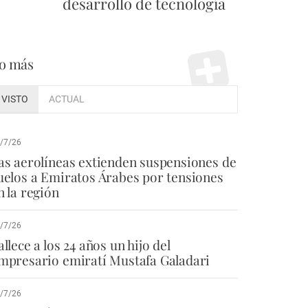
desarrollo de tecnología
o más
VISTO
ACTUAL
/7/26
as aerolíneas extienden suspensiones de
uelos a Emiratos Árabes por tensiones
n la región
/7/26
allece a los 24 años un hijo del
mpresario emiratí Mustafa Galadari
/7/26