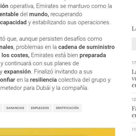
ción
operativa, Emirates se mantuvo como la
entable
del
mundo,
recuperando
capacidad
y estabilizando sus operaciones.
L
altó que, aunque persisten desafíos como
nales
, problemas en la
cadena de suministro
los costes,
Emirates está bien
preparada
 y continuará con sus planes de
17
L
y
expansión
. Finalizó invitando a sus
v
onfiar
en la
resiliencia
colectiva del grupo y
e
metedor para Dubái y la compañía.
12
F
GANANCIAS
EMPLEADOS
GRATIFICACIÓN
e
11