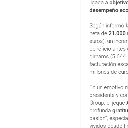
ligada a
objetiv
desempeño ec
Según informó la
neta de
21.000 
euros), un incr
beneficio antes
dirhams (5.644 
facturación esca
millones de euros
En un emotivo 
presidente y co
Group, el jeque
profunda
gratit
pasión”, especi
vividos desde fi