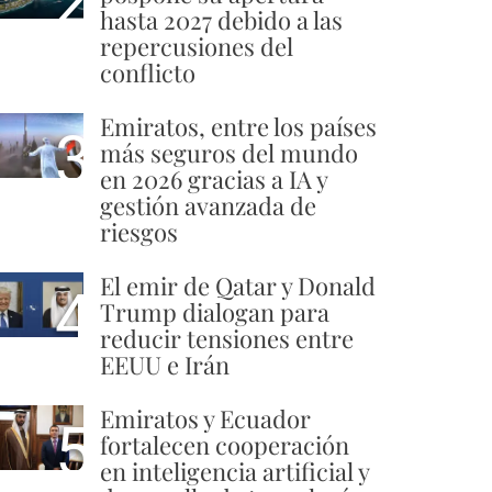
2
hasta 2027 debido a las
repercusiones del
conflicto
Emiratos, entre los países
3
más seguros del mundo
en 2026 gracias a IA y
gestión avanzada de
riesgos
El emir de Qatar y Donald
4
Trump dialogan para
reducir tensiones entre
EEUU e Irán
Emiratos y Ecuador
5
fortalecen cooperación
en inteligencia artificial y