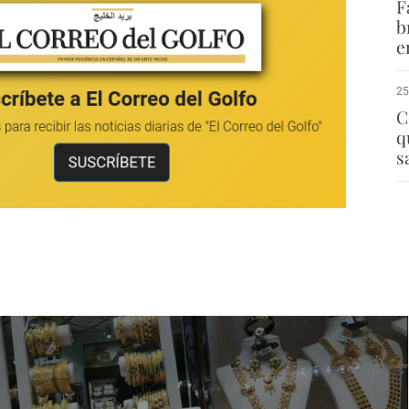
F
b
e
25
C
q
s