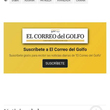
DUBAI
ADUANA
PATRULLA
AVANZADA
CANINA