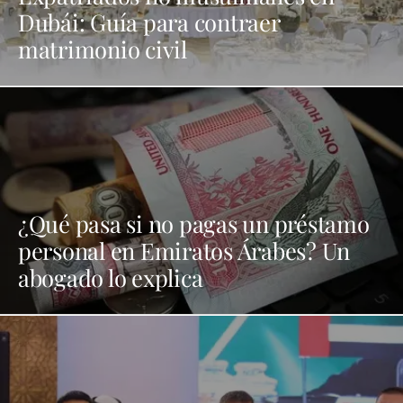
Dubái: Guía para contraer
matrimonio civil
¿Qué pasa si no pagas un préstamo
personal en Emiratos Árabes? Un
abogado lo explica