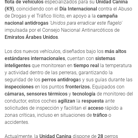
flota de vehículos
especializados para su
Unidad Canina
(K9)
, coincidiendo con el
Día Internacional
contra el Abuso
de Drogas y el Tráfico Ilícito, en apoyo a la
campaña
nacional antidrogas
'Unidos para erradicar este flagelo'
impulsada por el Consejo Nacional Antinarcóticos de
Emiratos Árabes Unidos
.
Los dos nuevos vehículos, diseñados bajo los
más altos
estándares internacionales
, cuentan con
sistemas
inteligentes
que monitorean en
tiempo real
la temperatura
y actividad dentro de las perreras, garantizando la
seguridad de los
perros antidroga
s y sus guías durante las
inspecciones
en los puntos
fronterizos.
Equipados con
cámaras, sensores térmicos
y
tecnología
de monitoreo del
conductor, estos coches
agilizan
la
respuesta
ante
solicitudes de inspección y facilitan el
acceso
rápido a
zonas críticas, incluso en situaciones de
tráfico
o
accidentes.
Actualmente, la
Unidad Canina
dispone de
28
perros