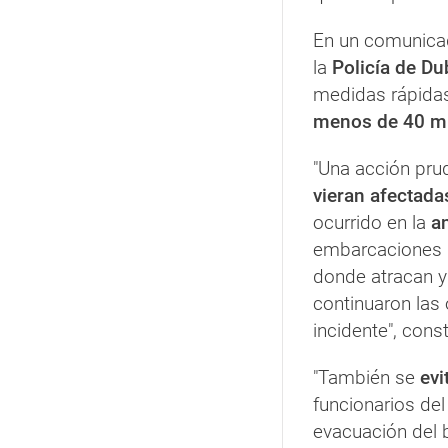
En un comunic
la
Policía de Du
medidas rápidas
menos de 40 m
"Una acción pru
vieran afectada
ocurrido en la
a
embarcaciones 
donde atracan 
continuaron las
incidente", con
"También se
evi
funcionarios del
evacuación del 