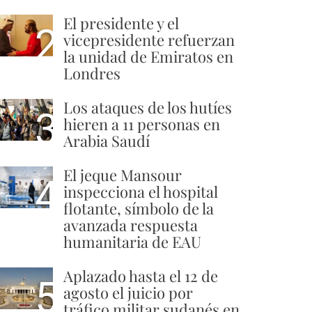
El presidente y el
2
vicepresidente refuerzan
la unidad de Emiratos en
Londres
Los ataques de los hutíes
3
hieren a 11 personas en
Arabia Saudí
El jeque Mansour
4
inspecciona el hospital
flotante, símbolo de la
avanzada respuesta
humanitaria de EAU
Aplazado hasta el 12 de
5
agosto el juicio por
tráfico militar sudanés en