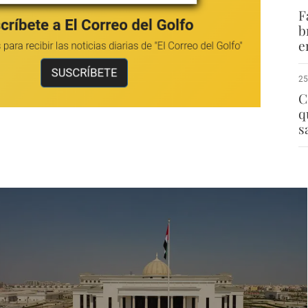
F
b
e
25
C
q
s