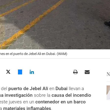
es en el puerto de Jebel Ali en Dubai. (WAM)
N
 del
puerto de
Jebel Ali
en
Dubai
llevan a
sa investigación
sobre la
causa del incendio
este jueves en un
contenedor en un barco
ba
materiales inflamables
.