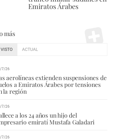
Emiratos Árabes
o más
VISTO
ACTUAL
/7/26
as aerolíneas extienden suspensiones de
uelos a Emiratos Árabes por tensiones
n la región
/7/26
allece a los 24 años un hijo del
mpresario emiratí Mustafa Galadari
/7/26