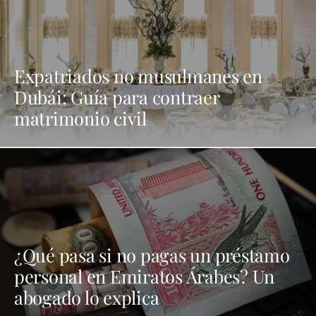
Expatriados no musulmanes en
Dubái: Guía para contraer
matrimonio civil
¿Qué pasa si no pagas un préstamo
personal en Emiratos Árabes? Un
abogado lo explica