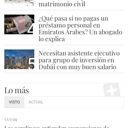
3
matrimonio civil
¿Qué pasa si no pagas un
4
préstamo personal en
Emiratos Árabes? Un abogado
lo explica
Necesitan asistente ejecutivo
5
para grupo de inversión en
Dubái con muy buen salario
Lo más
VISTO
ACTUAL
17/7/26
Las aerolíneas extienden suspensiones de