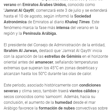
verano
en
Emiratos Árabes Unidos,
conocido como
'Jamrat Al Qayth'
, comenzará este 3 de julio y se extenderá
hasta el 10 de agosto, según informó la
Sociedad
Astronómica
de Emiratos al diario
Khaleej Times
. Este
fenómeno marca la fase más
intensa
del verano en la
región y la
Península Arábiga.
El presidente del Consejo de Administración de la entidad,
Ibrahim Al Jarwan,
destacó que 'Jamrat Al Qayth' inicia
con la aparición de las
estrellas de Géminis
en el horizonte
oriental antes del
amanecer
, señalando temperaturas
extremas que superan los 45°C en zonas desérticas y
alcanzan hasta los 50°C durante las olas de calor.
Este período, asociado históricamente con
condiciones
severas
y clima seco, también traerá
vientos cálidos
y
secos conocidos como 'samoom'. Además, hacia su
conclusión, el aumento de la
humedad
desde el mar
Arábigo favorece la
formación de nubes
convectivas sobre