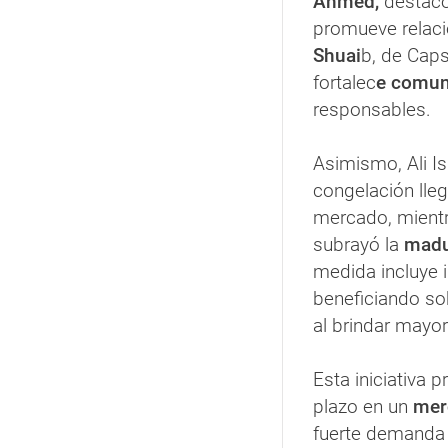
Ahmed,
destacó
promueve relaci
Shuai
b, de Caps
fortalec
e comun
responsables.
Asimismo, Ali I
congelación lle
mercado, mientr
subrayó la
madu
medida incluye 
beneficiando so
al brindar mayor
Esta iniciativa 
plazo en un
mer
fuerte demanda