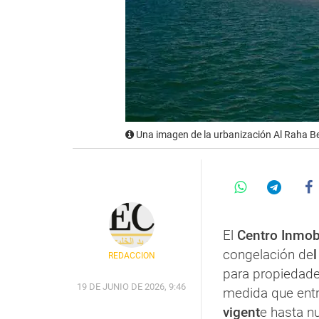
Una imagen de la urbanización Al Raha Be
El
Centro Inmob
congelación de
REDACCIÓN
para propiedades
19 DE JUNIO DE 2026, 9:46
medida que entr
vigent
e hasta n