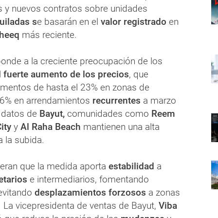
s y nuevos contratos sobre unidades
uiladas s
e basarán en el
valor registrado
en
heeq
más reciente.
ponde a la creciente preocupación de los
l
fuerte aumento de los precios
, que
rementos de hasta el 23% en zonas de
6% en arrendamientos
recurrentes
a marzo
 datos de
Bayut,
comunidades como
Reem
ity
y
Al Raha Beach
mantienen una alta
 la subida.
eran que la medida aporta
estabilidad
a
etarios
e intermediarios, fomentando
evitando
desplazamientos forzosos
a zonas
 La vicepresidenta de ventas de Bayut,
Viba