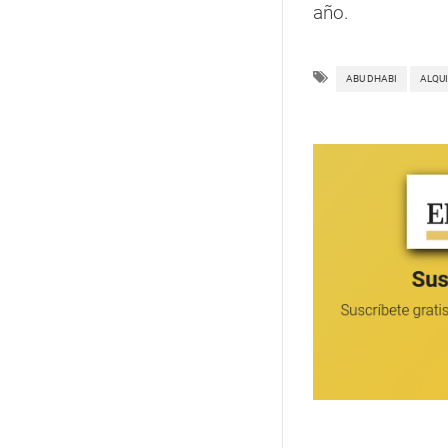
año.
ABU DHABI
ALQU