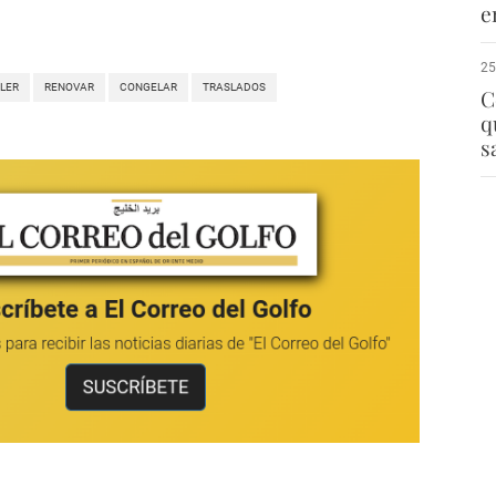
e
25
ILER
RENOVAR
CONGELAR
TRASLADOS
C
q
s