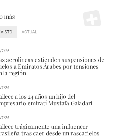
o más
VISTO
ACTUAL
/7/26
as aerolíneas extienden suspensiones de
uelos a Emiratos Árabes por tensiones
n la región
/7/26
allece a los 24 años un hijo del
mpresario emiratí Mustafa Galadari
/7/26
allece trágicamente una influencer
rasileña tras caer desde un rascacielos