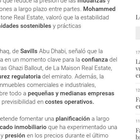
 que reduce la presión de las
mudanzas
y
ones a largo plazo entre partes.
Mohammed
L
tone Real Estate, valoró que la estabilidad
idades sostenibles
y prácticas
shaq, de
Savills
Abu Dhabi, señaló que la
17
ga en un momento clave para la
confianza
del
L
v
as Ghazi Ballout, de La Maison Real Estate,
e
rez regulatoria
del emirato. Además, la
inmuebles comerciales e industriales,
12
bre todo a
pequeñas y medianas empresas
F
 previsibilidad en
costes operativos.
e
pretende fomentar una
planificación
a largo
11
cado inmobiliario
que ha experimentado una
F
 y
presión
en los precios durante el último
b