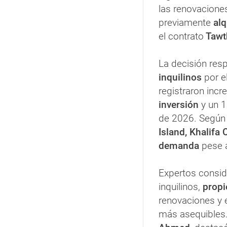
las renovacione
previamente
alq
el contrato
Tawt
La decisión res
inquilinos
por e
registraron inc
inversión
y un 1
de 2026. Según
Island, Khalifa C
demanda
pese a
Expertos consid
inquilinos,
propi
renovaciones y 
más asequibles.