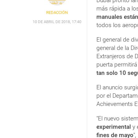
Dubai pronto lan
más rápida a lo
REDACCIÓN
manuales está
10 DE ABRIL DE 2018, 17:40
todos los aerop
El general de di
general de la D
Extranjeros de 
puerta permitirá
tan solo 10 seg
El anuncio surgi
por el Departam
Achievements Ex
"El nuevo siste
experimental
y 
fines de mayo
",