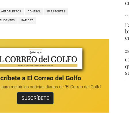
e
AEROPUERTOS
CONTROL
PASAPORTES
11
TELIGENTES
RAPIDEZ
F
b
e
25
C
q
s