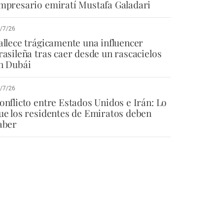
mpresario emiratí Mustafa Galadari
/7/26
allece trágicamente una influencer
rasileña tras caer desde un rascacielos
n Dubái
/7/26
onflicto entre Estados Unidos e Irán: Lo
ue los residentes de Emiratos deben
aber