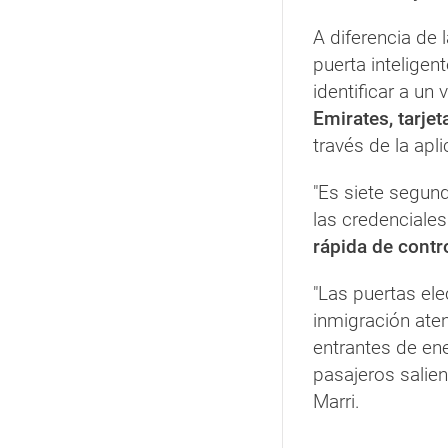
A diferencia de 
puerta inteligen
identificar a un v
Emirates, tarje
través de la apl
"Es siete segun
las credenciale
rápida de contr
"Las puertas ele
inmigración ate
entrantes de en
pasajeros salie
Marri.