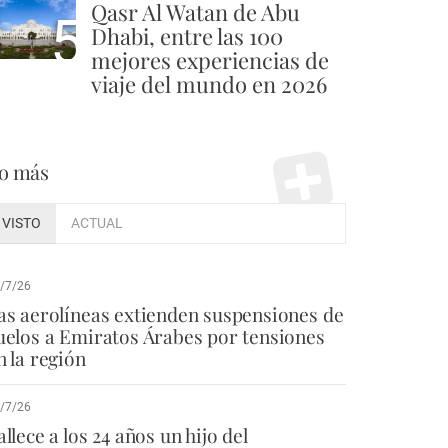
Qasr Al Watan de Abu
5
Dhabi, entre las 100
mejores experiencias de
viaje del mundo en 2026
o más
VISTO
ACTUAL
/7/26
as aerolíneas extienden suspensiones de
uelos a Emiratos Árabes por tensiones
n la región
/7/26
allece a los 24 años un hijo del