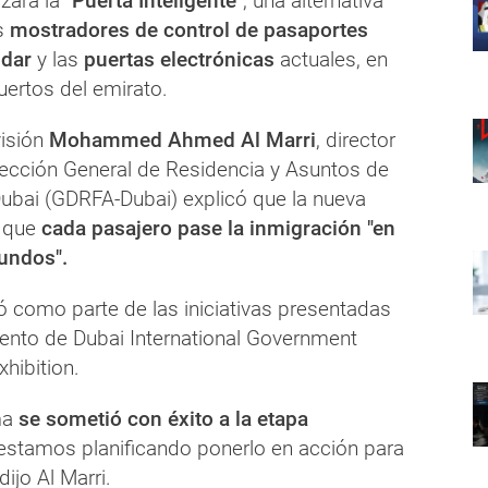
zará la
"Puerta Inteligente"
, una alternativa
s
mostradores de control de pasaportes
ndar
y las
puertas electrónicas
actuales, en
uertos del emirato.
visión
Mohammed Ahmed Al Marri
, director
irección General de Residencia y Asuntos de
Dubai (GDRFA-Dubai) explicó que la nueva
 que
cada pasajero pase la inmigración "en
undos".
ó como parte de las iniciativas presentadas
ento de Dubai International Government
hibition.
ma
se sometió con éxito a la etapa
estamos planificando ponerlo en acción para
 dijo Al Marri.