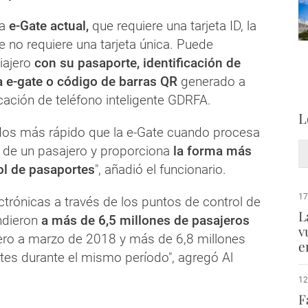
la
e-Gate actual,
que requiere una tarjeta ID, la
te no requiere una tarjeta única. Puede
iajero
con su pasaporte, identificación de
ta e-gate o código de barras QR
generado a
icación de teléfono inteligente GDRFA.
L
dos más rápido que la e-Gate cuando procesa
s de un pasajero y proporciona
la forma más
ol de pasaportes
", añadió el funcionario.
17
ctrónicas a través de los puntos de control de
L
ndieron
a más de 6,5 millones de pasajeros
v
ero a marzo de 2018 y más de 6,8 millones
e
ntes durante el mismo período", agregó Al
12
F