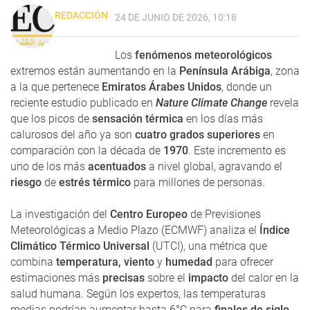
REDACCIÓN
24 DE JUNIO DE 2026, 10:18
Los
fenómenos meteorológicos
extremos están aumentando en la
Península Arábiga
, zona
a la que pertenece
Emiratos Árabes Unidos
, donde un
reciente estudio publicado en
Nature Climate Change
revela
que los picos de
sensación térmica
en los días más
calurosos del año ya son
cuatro grados superiores
en
comparación con la década de
1970
. Este incremento es
uno de los más
acentuados
a nivel global, agravando el
riesgo
de
estrés térmico
para millones de personas.
La investigación del
Centro Europeo
de Previsiones
Meteorológicas a Medio Plazo (ECMWF) analiza el
Índice
Climático Térmico Universal
(UTCI), una métrica que
combina
temperatura, viento
y
humedad
para ofrecer
estimaciones más
precisas
sobre el
impacto
del calor en la
salud humana. Según los expertos, las temperaturas
medias podrían aumentar hasta 6°C para
finales de siglo