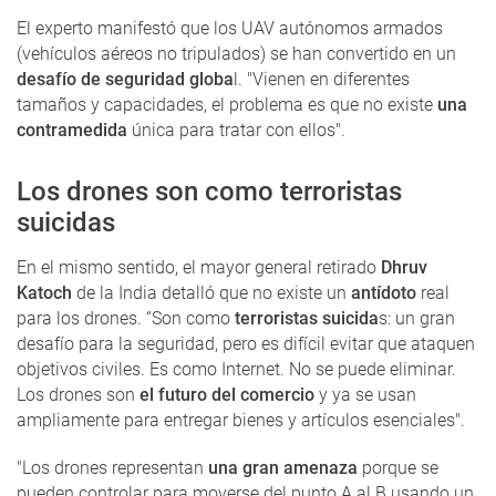
El experto manifestó que los UAV autónomos armados
(vehículos aéreos no tripulados) se han convertido en un
desafío de seguridad globa
l. "Vienen en diferentes
tamaños y capacidades, el problema es que no existe
una
contramedida
única para tratar con ellos".
Los drones son como terroristas
suicidas
En el mismo sentido, el mayor general retirado
Dhruv
Katoch
de la India detalló que no existe un
antídoto
real
para los drones. “Son como
terroristas suicida
s: un gran
desafío para la seguridad, pero es difícil evitar que ataquen
objetivos civiles. Es como Internet. No se puede eliminar.
Los drones son
el futuro del comercio
y ya se usan
ampliamente para entregar bienes y artículos esenciales".
"Los drones representan
una gran amenaza
porque se
pueden controlar para moverse del punto A al B usando un