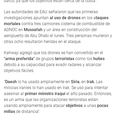
barco, ya que los objetivos están cerca de la costa".
Las autoridades de EAU señalaron que las primeras
investigaciones apuntan
al uso de drones
en los a
taques
mortales
contra tres camiones cisterna de combustible de
ADNOC en
Mussafah
y un área en construcción del
aeropuerto de Abu Dhabi el lunes. Tres personas murieron y
otras ocho resultaron heridas en el ataque.
Kahwaji agregó que los drones se han convertido en el
"arma preferida"
de grupos
terroristas
como los
hutíes
debido a su capacidad para evadir radares y alcanzar
objetivos fáciles.
"
Daesh
lo ha usado ampliamente en
Siria
, en
Irak.
Las
milicias iraníes lo han usado en Irak. Se usó para intentar
asesinar al
primer ministro iraquí
el año pasado. Entonces,
es un arma que las organizaciones terroristas están
usando ampliamente para atacar
objetivos
a unas
pocas
millas
de distancia".