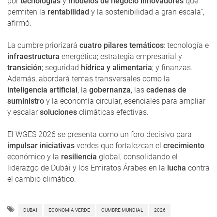
por
tecnologías
y
modelos de negocio innovadores
que
permiten la
rentabilidad
y la sostenibilidad a gran escala”,
afirmó.
La cumbre priorizará
cuatro pilares temáticos
: tecnología e
infraestructura
energética; estrategia empresarial y
transición
; seguridad
hídrica y alimentaria
; y finanzas.
Además, abordará temas transversales como la
inteligencia artificial
, la
gobernanza
, las
cadenas de
suministro
y la economía circular, esenciales para ampliar
y escalar
soluciones
climáticas efectivas.
El WGES 2026 se presenta como un foro decisivo para
impulsar iniciativas
verdes que fortalezcan el
crecimiento
económico y la
resiliencia
global, consolidando el
liderazgo de Dubái y los Emiratos Árabes en la
lucha
contra
el cambio climático.
DUBAI
ECONOMÍA VERDE
CUMBRE MUNDIAL
2026