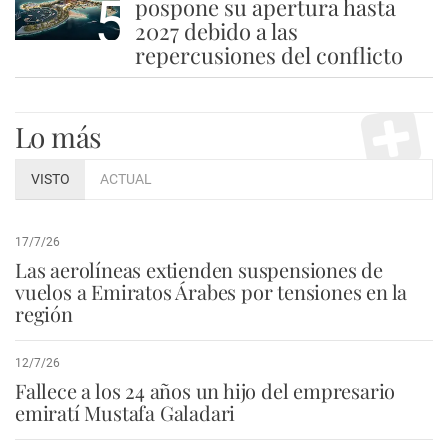
5
pospone su apertura hasta
2027 debido a las
repercusiones del conflicto
Lo más
VISTO
ACTUAL
17/7/26
Las aerolíneas extienden suspensiones de
vuelos a Emiratos Árabes por tensiones en la
región
12/7/26
Fallece a los 24 años un hijo del empresario
emiratí Mustafa Galadari