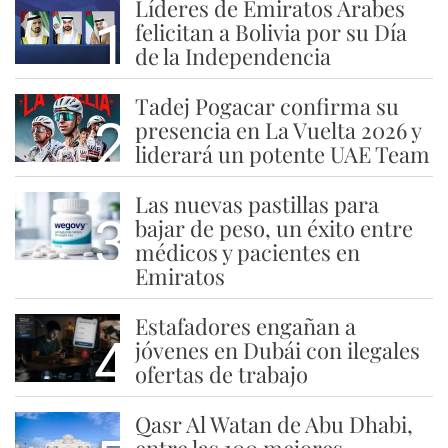
Líderes de Emiratos Árabes
1
felicitan a Bolivia por su Día
de la Independencia
Tadej Pogacar confirma su
2
presencia en La Vuelta 2026 y
liderará un potente UAE Team
Las nuevas pastillas para
3
bajar de peso, un éxito entre
médicos y pacientes en
Emiratos
Estafadores engañan a
4
jóvenes en Dubái con ilegales
ofertas de trabajo
Qasr Al Watan de Abu Dhabi,
entre las 100 mejores