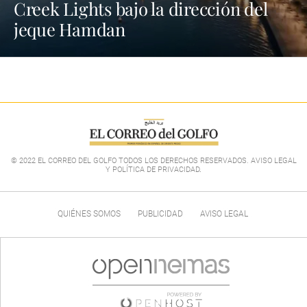
Creek Lights bajo la dirección del
jeque Hamdan
© 2022 EL CORREO DEL GOLFO TODOS LOS DERECHOS RESERVADOS. AVISO LEGAL
Y POLÍTICA DE PRIVACIDAD
.
QUIÉNES SOMOS
PUBLICIDAD
AVISO LEGAL