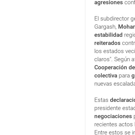
agresiones
con
El subdirector g
Gargash,
Moham
estabilidad
regi
reiterados
contr
los estados vec
claros". Según a
Cooperación de
colectiva
para
g
nuevas escalada
Estas
declaraci
presidente est
negociaciones
p
recientes actos 
Entre estos se 