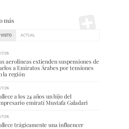
o más
VISTO
ACTUAL
/7/26
as aerolíneas extienden suspensiones de
uelos a Emiratos Árabes por tensiones
n la región
/7/26
allece a los 24 años un hijo del
mpresario emiratí Mustafa Galadari
/7/26
allece trágicamente una influencer