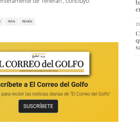
nteramente de Teherán", concluyó.
b
e
S
IRÁN
REHÉN
25
C
q
s