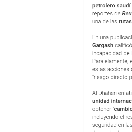
petrolero saudí
reportes de
Reut
una de las
rutas
En una publicaci
Gargash
califi
incapacidad de 
Paralelamente, 
estas accione
"riesgo directo 
Al Dhaheri enfat
unidad internac
obtener "
cambio
incluyendo el re
seguridad en la