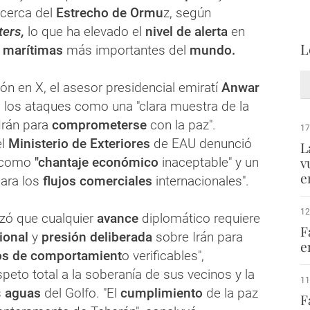
cerca del
Estrecho de Ormu
z, según
ers,
lo que ha elevado el
nivel de alerta
en
L
 marítimas
más importantes del
mundo.
ón en X, el asesor presidencial emiratí
Anwar
có los ataques como una "clara muestra de la
Irán para
comprometerse
con la paz".
17
el
Ministerio de Exteriores
de EAU denunció
L
v
s como
"chantaje económico
inaceptable" y un
e
para los
flujos comerciales
internacionales".
12
izó que cualquier
avance
diplomático requiere
F
ional
y
presión deliberada
sobre Irán para
e
s de comportamient
o verificables",
speto total a la soberanía de sus vecinos y la
11
s
aguas
del Golfo. "El
cumplimiento
de la paz
F