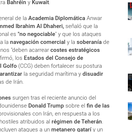
tra
Bahréin
y
Kuwait
.
eneral de la
Academia Diplomática
Anwar
med Ibrahim Al Dhaheri,
señaló que la
onal es
"no negociable
" y que los ataques
a la
navegación comercial
y la
soberanía
de
inos "deben acarrear
costes estratégicos
firmó, los
Estados del Consejo de
l Golfo
(CCG) deben fortalecer su postura
arantizar
la seguridad marítima y
disuadir
s de Irán.
ones
surgen tras el reciente anuncio del
adounidense
Donald Trump
sobre el
fin de las
rovisionales con Irán, en respuesta a los
hostiles atribuidos al
régimen de Teherán
.
incluyen ataques a un
metanero qatarí
y un