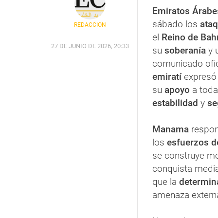
Emiratos Árabe
sábado los
ata
REDACCIÓN
el
Reino de Bah
27 DE JUNIO DE 2026, 20:33
su
soberanía
y 
comunicado ofic
emiratí
expresó 
su
apoyo
a tod
estabilidad
y
se
Manama
respon
los
esfuerzos d
se construye me
conquista media
que la
determina
amenaza extern