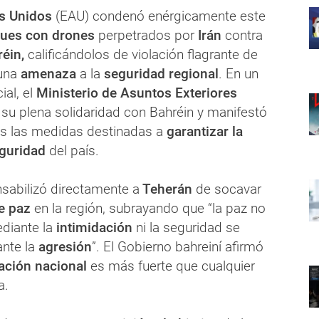
s Unidos
(EAU) condenó enérgicamente este
ques con drones
perpetrados por
Irán
contra
réin,
calificándolos de violación flagrante de
una
amenaza
a la
seguridad regional
. En un
ial, el
Ministerio de Asuntos Exteriores
su plena solidaridad con Bahréin y manifestó
as las medidas destinadas a
garantizar la
guridad
del país.
sabilizó directamente a
Teherán
de socavar
e paz
en la región, subrayando que “la paz no
diante la
intimidación
ni la seguridad se
nte la
agresión
”. El Gobierno bahreiní afirmó
ción nacional
es más fuerte que cualquier
a.