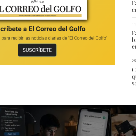
F
e
11
F
b
e
25
C
q
s