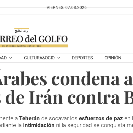
VIERNES. 07.08.2026
DAD
CULTURA&OCIO
DEPORTES
OPINIÓN
Árabes condena a
 de Irán contra 
mente a
Teherán
de socavar los
esfuerzos de paz
en l
diante la
intimidación
ni la seguridad se conquista m