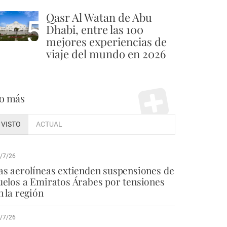
Qasr Al Watan de Abu
5
Dhabi, entre las 100
mejores experiencias de
viaje del mundo en 2026
o más
VISTO
ACTUAL
/7/26
as aerolíneas extienden suspensiones de
uelos a Emiratos Árabes por tensiones
n la región
/7/26