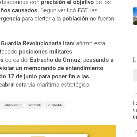
e desconoce con
precisión el objetivo
de los
años causados
. Según verificó
EFE
, las
rgencia
para alertar a la
población
no fueron
a
Guardia Revolucionaria iraní
afirmó esta
atacado
posiciones militares
L
es
cerca del
Estrecho de Ormuz,
a
cusando a
violar un memorando de entendimiento
do 17 de junio para poner fin a las
eabrir esta
vía marítima estratégica.
17
L
CONDENAR
BAHRÉIN
ATAQUES
v
e
12