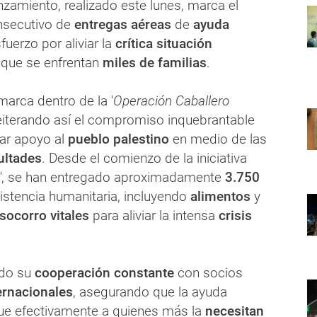
anzamiento, realizado este lunes, marca el
nsecutivo de
entregas aéreas
de
ayuda
uerzo por aliviar la
crítica situación
a que se enfrentan
miles de familias
.
arca dentro de la '
Operación Caballero
 reiterando así el compromiso inquebrantable
ar apoyo al
pueblo palestino
en medio de las
ultades
. Desde el comienzo de la iniciativa
'
, se han entregado aproximadamente
3.750
istencia humanitaria, incluyendo
alimentos
y
socorro vitales
para aliviar la intensa
crisis
ado su
cooperación constante
con socios
ernacionales
, asegurando que la ayuda
gue efectivamente a quienes más la
necesitan