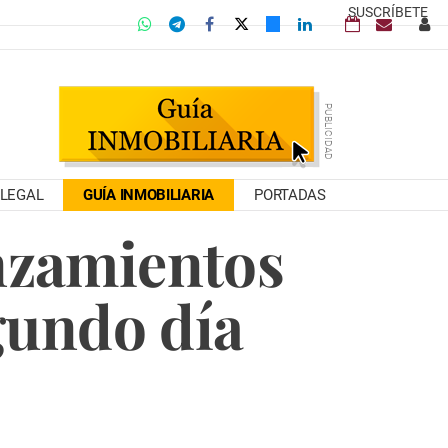
SUSCRÍBETE
LEGAL
GUÍA INMOBILIARIA
PORTADAS
anzamientos
gundo día