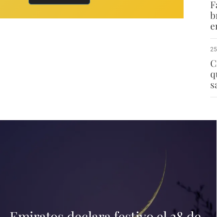
F
b
e
25
C
q
s
Emiratos declara festivo el 28 de