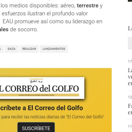
los medios disponibles: aéreo,
terrestre
y
esfuerzos ilustran el profundo valor
e EAU promueve así como su liderazgo en
L
ales
de socorro.
A
GAZA
REALIZAR
LANZAMIENTOS
17
L
v
e
12
F
e
11