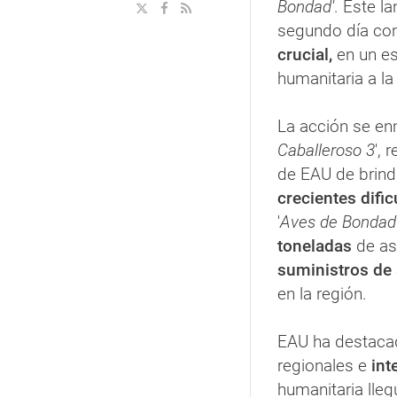
Bondad'
. Este l
segundo día co
crucial,
en un esf
humanitaria a l
La acción se enm
Caballeroso 3
',
de EAU de brind
crecientes dific
'
Aves de Bondad
toneladas
de as
suministros de 
en la región.
EAU ha destac
regionales e
int
humanitaria lle