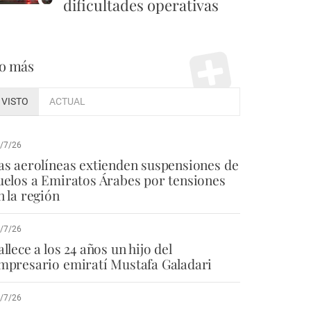
dificultades operativas
o más
VISTO
ACTUAL
/7/26
as aerolíneas extienden suspensiones de
uelos a Emiratos Árabes por tensiones
n la región
/7/26
allece a los 24 años un hijo del
mpresario emiratí Mustafa Galadari
/7/26