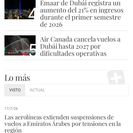
Emaar de Dubái registra un
4
aumento del 21% en ingresos
durante el primer semestre
de 2026
Air Canada cancela vuelos a
5
Dubái hasta 2027 por
dificultades operativas
Lo más
VISTO
ACTUAL
17/7/26
Las aerolíneas extienden suspensiones de
vuelos a Emiratos Árabes por tensiones en la
región