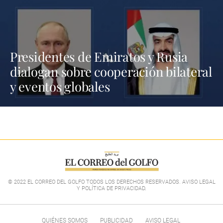
Presidentes de Emiratos y Rusia
dialogan sobre cooperación bilateral
y eventos globales
© 2022 EL CORREO DEL GOLFO TODOS LOS DERECHOS RESERVADOS. AVISO LEGAL
Y POLÍTICA DE PRIVACIDAD
.
QUIÉNES SOMOS
PUBLICIDAD
AVISO LEGAL