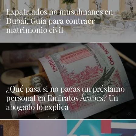
Expatriados no musulmanes en
Dubái: Guía para contraer
matrimonio civil
¿Qué pasa si no pagas un préstamo
personal en Emiratos Árabes? Un
abogado lo explica