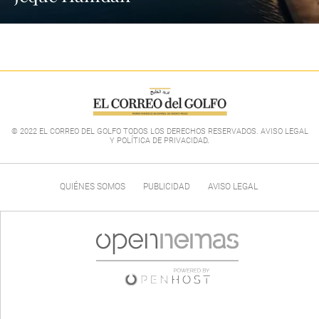
© 2022 EL CORREO DEL GOLFO TODOS LOS DERECHOS RESERVADOS. AVISO LEGAL
Y POLÍTICA DE PRIVACIDAD
.
QUIÉNES SOMOS
PUBLICIDAD
AVISO LEGAL