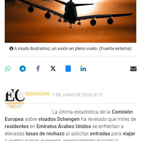
A modo ilustrativo, un avión en pleno vuelo. (Fuente externa)
REDACCIÓN
1 DE JUNIO DE 2026, 8:12
La última estadística de la
Comisión
Europea
sobre
visados Schengen
ha revelado que miles de
residentes
en
Emiratos Árabes Unidos
se enfrentan a
elevadas
tasas de rechazo
al solicitar
entradas
para
viajar
a ciertos países europeos, especialmente durante la