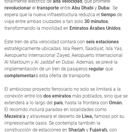
totalmente eléctrico de
alta velocidad
, que promete
revolucionar
el
transporte
entre
Abu Dhabi
y
Duba
i. Se
espera que la nueva infraestructura reduzca el
tiempo
de
viaje entre ambas ciudades a tan solo
30 minutos
,
transformando la movilidad en
Emiratos Árabes Unidos
.
Este tren de alta velocidad contará con
seis estaciones
estratégicamente ubicadas: Isla Reem, Saadiyat, Isla Yas,
Aeropuerto Internacional Zayed, Aeropuerto Internacional
Al Maktoum y Al Jaddaf en Dubai. Además, se prevé la
implementación de un tren de pasajeros
regular
que
complementar
á esta oferta de transporte.
El ambicioso proyecto ferroviario no solo se limitará a la
conexión entre los
dos emiratos
más poblados, sino que se
extenderá a lo largo del
país
, hasta la frontera con
Omán.
El recorrido incluirá paradas en localidades como
Mezeira'a
y atravesará el desierto de
Liwa,
famoso por su
impresionante oasis. Se contempla también la
construcción de estaciones en
Sharjah
y
Fujairah,
con