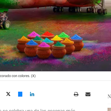
corado con colores. (X)
N
s se celebra una de las escenas más