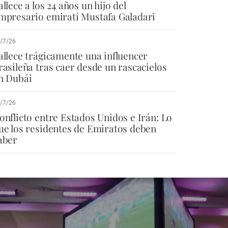
allece a los 24 años un hijo del
mpresario emiratí Mustafa Galadari
/7/26
allece trágicamente una influencer
rasileña tras caer desde un rascacielos
n Dubái
/7/26
onflicto entre Estados Unidos e Irán: Lo
ue los residentes de Emiratos deben
aber