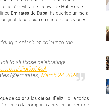
la India: el vibrante festival de
Holi
y este
línea
Emirates
de
Dubai
ha querido unirse a
a original decoración en uno de sus aviones
dding a splash of colour to the
oli to all those celebrating!
tter.com/dioI9xC4sA
ates (@emirates)
March 24, 2024
oque de
color
a los
cielos
. ¡Feliz Holi a todos
!", escribió la compañía aérea en su perfil de