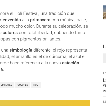
ra el Holi Festival, una tradición que
bienvenida
a la
primavera
con música, baile,
todo mucho color. Durante su celebración, se
e colores
con total libertad, cubriendo tanto
opas con pigmentos brillantes.
L
e una
simbología
diferente, el rojo representa
ilidad, el amarillo es el de cúrcuma, el azul el
verde hace referencia a la nueva
estación
da.
17
L
v
EMIRATES
COLORES
HOLI
e
12