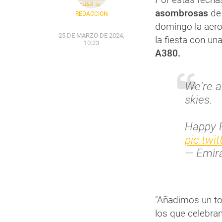
asombrosas
de 
REDACCIÓN
domingo la aero
25 DE MARZO DE 2024,
la fiesta con un
10:23
A380.
We're a
skies.
Happy H
pic.twi
— Emir
"Añadimos un t
los que celebran