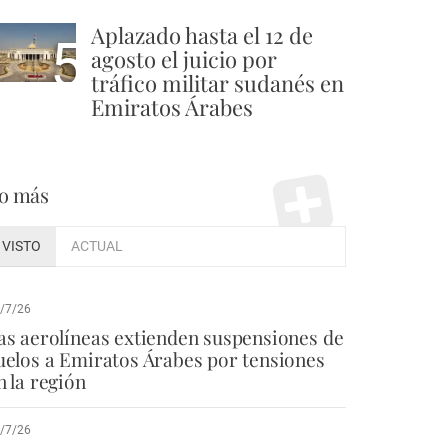
Aplazado hasta el 12 de
5
agosto el juicio por
tráfico militar sudanés en
Emiratos Árabes
o más
VISTO
ACTUAL
/7/26
as aerolíneas extienden suspensiones de
uelos a Emiratos Árabes por tensiones
n la región
/7/26