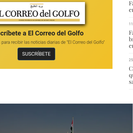
F
e
11
F
b
e
25
C
q
s