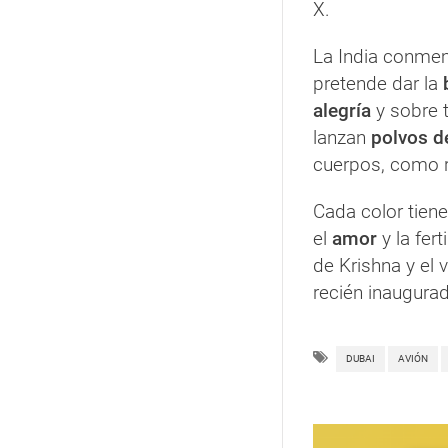
X.
La India conmemo
pretende dar la
alegría
y sobre 
lanzan
polvos d
cuerpos, como r
Cada color tien
el
amor
y la fert
de Krishna y el 
recién inaugura
DUBAI
AVIÓN