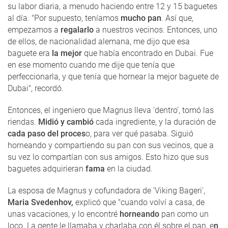
su labor diaria, a menudo haciendo entre 12 y 15 baguetes
al día. "Por supuesto, teníamos
mucho pan
. Así que,
empezamos a
regalarlo
a nuestros vecinos. Entonces, uno
de ellos, de nacionalidad alemana, me dijo que esa
baguete era
la mejor
que había encontrado en Dubai. Fue
en ese momento cuando me dije que tenía que
perfeccionarla, y que tenía que hornear la mejor baguete de
Dubai", recordó.
Entonces, el ingeniero que Magnus lleva ‘dentro’, tomó las
riendas.
Midió y cambió
cada ingrediente, y la duración de
cada paso del proces
o, para ver qué pasaba. Siguió
horneando y compartiendo su pan con sus vecinos, que a
su vez lo compartían con sus amigos. Esto hizo que sus
baguetes adquirieran
fama
en la ciudad.
La esposa de Magnus y cofundadora de 'Viking Bageri',
Maria Svedenhov,
explicó que "cuando volví a casa, de
unas vacaciones, y lo encontré
horneando
pan como un
loco. La gente le llamaba y charlaba con él sobre el pan, e
n