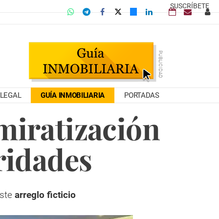
SUSCRÍBETE
LEGAL
GUÍA INMOBILIARIA
PORTADAS
miratización
ridades
iste
arreglo ficticio