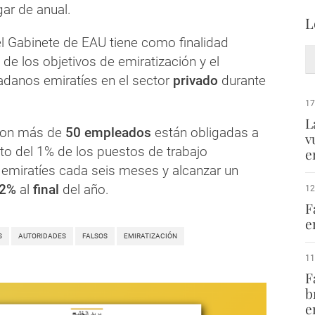
gar de anual.
L
el Gabinete de EAU tiene como finalidad
de los objetivos de emiratización y el
danos emiratíes en el sector
privado
durante
17
L
con más de
50 empleados
están obligadas a
v
to del 1% de los puestos de trabajo
e
a emiratíes cada seis meses y alcanzar un
2%
al
final
del año.
12
F
e
S
AUTORIDADES
FALSOS
EMIRATIZACIÓN
11
F
b
e