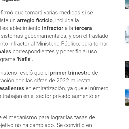
onfirmó que tomará varias medidas si se
iste un
arreglo ficticio
, incluida la
l establecimiento
infractor
a la
tercera
s sistemas gubernamentales, y con el traslado
nto infractor al Ministerio Público, para tomar
nales
correspondientes y poner fin al uso
rograma
'Nafis'.
isterio reveló que el
primer trimestr
e de
ción con las cifras de 2022 muestra
esalientes
en emiratización, ya que el número
e trabajan en el sector privado aumentó en
 el mecanismo para lograr las tasas de
jetivo no ha cambiado. Se convirtió en