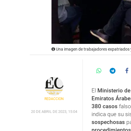
Una imagen de trabajadores expatriados 
El
Ministerio d
Emiratos Árab
REDACCIÓN
380 casos
fals
20 DE ABRIL DE 2023, 15:04
indica que su s
sospechosas
pa
procedimientos