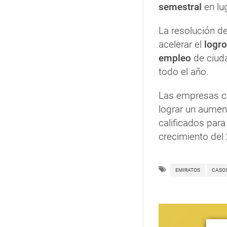
semestral
en lu
La resolución d
acelerar el
logro
empleo
de ciuda
todo el año.
Las empresas 
lograr un aumen
calificados par
crecimiento del
EMIRATOS
CASO