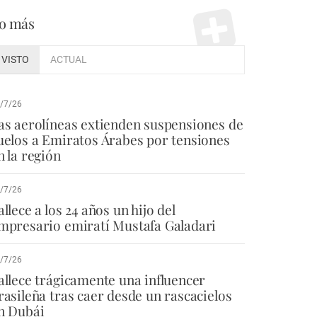
o más
VISTO
ACTUAL
/7/26
as aerolíneas extienden suspensiones de
uelos a Emiratos Árabes por tensiones
n la región
/7/26
allece a los 24 años un hijo del
mpresario emiratí Mustafa Galadari
/7/26
allece trágicamente una influencer
rasileña tras caer desde un rascacielos
n Dubái