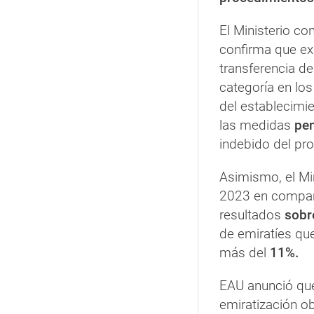
El Ministerio c
confirma que ex
transferencia de
categoría en lo
del establecimie
las medidas
pe
indebido del p
Asimismo, el Min
2023 en compara
resultados
sobr
de emiratíes qu
más del
11%.
EAU anunció que
emiratización ob