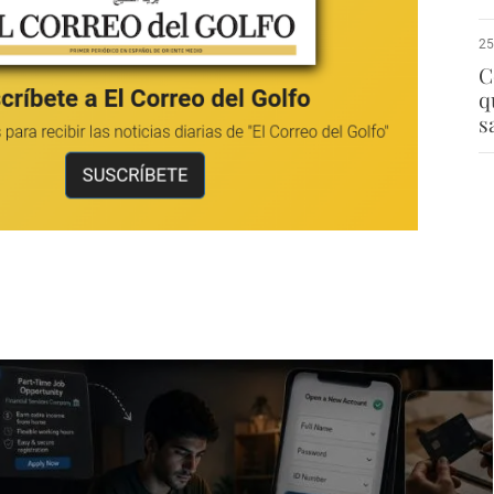
25
C
q
s