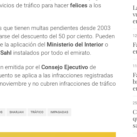
rvicios de tráfico para hacer
felices
a los
L
v
e
s que tienen multas pendientes desde 2003
arse del descuento del 50 por ciento. Pueden
12
F
e la aplicación del
Ministerio del Interior
o
e
Sahl
instalados por todo el emirato.
n emitida por el
Consejo Ejecutivo
de
11
F
uento se aplica a las infracciones registradas
b
noviembre y no cubren infracciones de tráfico
e
25
C
OS
SHARJAH
TRÁFICO
IMPAGADAS
q
s