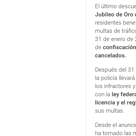
El último descu
Jubileo de Oro
residentes bene
multas de tráfi
31 de enero de
de
confiscación
cancelados.
Después del 31 
la policía llevar
los infractores
con la
ley feder
licencia y el re
sus multas.
Desde el anuncio
ha tomado las m