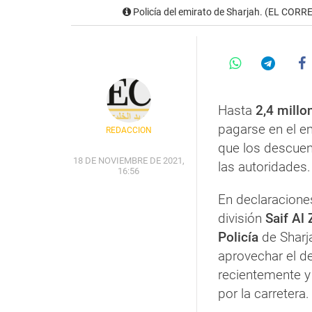
Policía del emirato de Sharjah. (EL CORR
Hasta
2,4 millo
pagarse en el e
REDACCIÓN
que los descuen
18 DE NOVIEMBRE DE 2021,
las autoridades.
16:56
En declaraciones
división
Saif Al 
Policía
de Sharj
aprovechar el d
recientemente y
por la carretera.