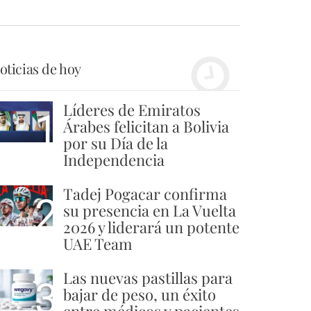
oticias de hoy
Líderes de Emiratos
1
Árabes felicitan a Bolivia
por su Día de la
Independencia
Tadej Pogacar confirma
2
su presencia en La Vuelta
2026 y liderará un potente
UAE Team
Las nuevas pastillas para
3
bajar de peso, un éxito
entre médicos y pacientes