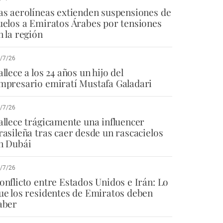
as aerolíneas extienden suspensiones de
uelos a Emiratos Árabes por tensiones
n la región
/7/26
allece a los 24 años un hijo del
mpresario emiratí Mustafa Galadari
/7/26
allece trágicamente una influencer
rasileña tras caer desde un rascacielos
n Dubái
/7/26
onflicto entre Estados Unidos e Irán: Lo
ue los residentes de Emiratos deben
aber