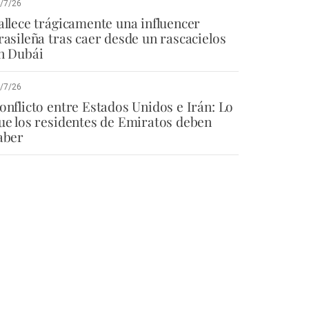
/7/26
allece trágicamente una influencer
rasileña tras caer desde un rascacielos
n Dubái
/7/26
onflicto entre Estados Unidos e Irán: Lo
ue los residentes de Emiratos deben
aber