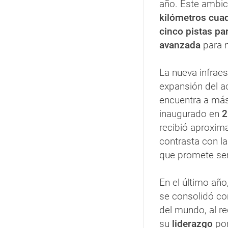
año. Este ambic
kilómetros cu
cinco pistas pa
avanzada
para m
La nueva infraes
expansión del a
encuentra a más
inaugurado en
2
recibió aproxim
contrasta con l
que promete se
En el último año
se consolidó c
del mundo, al re
su
liderazgo
por