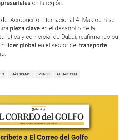
presariales
en la región.
 del Aeropuerto Internacional Al Maktoum se
 una
pieza clave
en el desarrollo de la
turística y comercial de Dubai, reafirmando su
 un
líder global
en el sector del
transporte
mo.
RTO
MÁS GRANDE
MUNDO
AL MAKTOUM