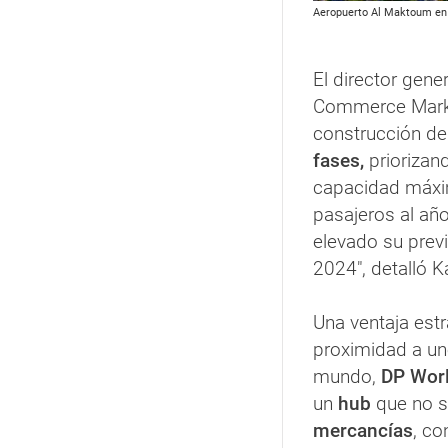
Aeropuerto Al Maktoum en e
El director gene
Commerce Mark
construcción de
fases,
priorizan
capacidad máxi
pasajeros al año
elevado su prev
2024", detalló K
Una ventaja est
proximidad a un
mundo,
DP Wor
un
hub
que no s
mercancías
, co