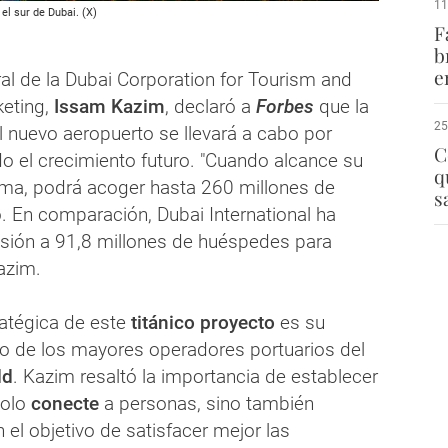
11
l sur de Dubai. (X)
F
b
e
ral de la Dubai Corporation for Tourism and
eting,
Issam Kazim
, declaró a
Forbes
que la
25
l nuevo aeropuerto se llevará a cabo por
C
do el crecimiento futuro. "Cuando alcance su
q
ma, podrá acoger hasta 260 millones de
s
. En comparación, Dubai International ha
isión a 91,8 millones de huéspedes para
azim.
ratégica de este
titánico proyecto
es su
o de los mayores operadores portuarios del
ld
. Kazim resaltó la importancia de establecer
olo
conecte
a personas, sino también
n el objetivo de satisfacer mejor las