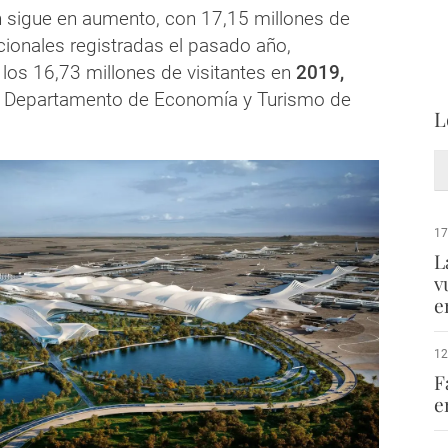
 sigue en aumento, con 17,15 millones de
cionales registradas el pasado año,
os 16,73 millones de visitantes en
2019,
l Departamento de Economía y Turismo de
L
17
L
v
e
12
F
e