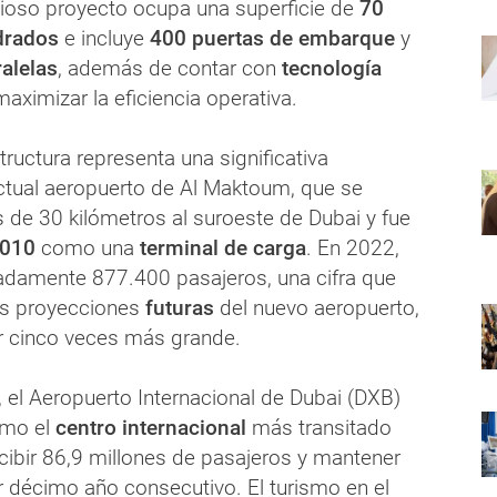
ioso proyecto ocupa una superficie de
70
adrados
e incluye
400 puertas de embarque
y
ralelas
, además de contar con
tecnología
aximizar la eficiencia operativa.
tructura representa una significativa
ctual aeropuerto de Al Maktoum, que se
 de 30 kilómetros al suroeste de Dubai y fue
010
como una
terminal de carga
. En 2022,
adamente 877.400 pasajeros, una cifra que
as proyecciones
futuras
del nuevo aeropuerto,
r cinco veces más grande.
, el Aeropuerto Internacional de Dubai (DXB)
omo el
centro internacional
más transitado
cibir 86,9 millones de pasajeros y mantener
 décimo año consecutivo. El turismo en el