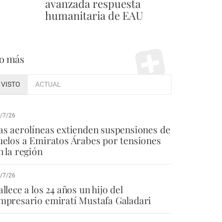
avanzada respuesta
humanitaria de EAU
o más
VISTO
ACTUAL
/7/26
as aerolíneas extienden suspensiones de
uelos a Emiratos Árabes por tensiones
n la región
/7/26
allece a los 24 años un hijo del
mpresario emiratí Mustafa Galadari