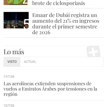
4
brote de ciclosporiasis
Emaar de Dubái registra un
5
aumento del 21% en ingresos
durante el primer semestre
de 2026
Lo más
VISTO
ACTUAL
17/7/26
Las aerolíneas extienden suspensiones de
vuelos a Emiratos Árabes por tensiones en la
región
12/7/26