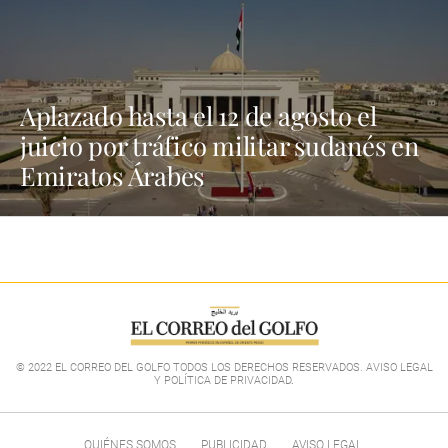
Aplazado hasta el 12 de agosto el
juicio por tráfico militar sudanés en
Emiratos Árabes
© 2022 EL CORREO DEL GOLFO TODOS LOS DERECHOS RESERVADOS. AVISO LEGAL
Y POLÍTICA DE PRIVACIDAD
.
QUIÉNES SOMOS
PUBLICIDAD
AVISO LEGAL