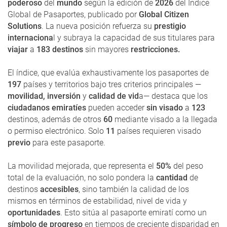
poderoso
del
mundo
según la edición de
2026
del Índice
Global de Pasaportes, publicado por
Global Citizen
Solutions
. La nueva posición refuerza su
prestigio
internaciona
l y subraya la capacidad de sus titulares para
viajar
a
183 destinos
sin mayores
restricciones.
El índice, que evalúa exhaustivamente los pasaportes de
197
países y territorios bajo tres criterios principales —
movilidad, inversión
y
calidad de vid
a— destaca que los
ciudadanos emiratíes
pueden acceder
sin visado
a
123
destinos, además de otros
60
mediante visado a la llegada
o permiso electrónico. Solo
11
países requieren visado
previo
para este pasaporte.
La movilidad mejorada, que representa el
50%
del peso
total de la evaluación, no solo pondera la
cantidad
de
destinos
accesibles
, sino también la calidad de los
mismos en términos de estabilidad, nivel de vida y
oportunidades
. Esto sitúa al pasaporte emiratí como un
símbolo de progreso
en tiempos de creciente disparidad en