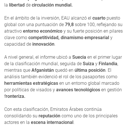
la
libertad
de
circulación mundial.
En el ámbito de la inversión, EAU alcanzó el
cuarto
puesto
global con una puntuación de
79,8
sobre 100, reflejando su
atractivo
entorno económico
y su fuerte posición en pilares
clave como
competitividad, dinamismo empresarial
y
capacidad de
innovación
.
A nivel general, el informe ubicó a
Suecia
en el primer lugar
de la clasificación mundial, seguida de
Suiza
y
Finlandia
,
mientras que
Afganistán
quedó en
última posición
. El
análisis también evidenció el rol de los pasaportes como
herramientas estratégicas
en un entorno global marcado
por políticas de visados y
avances tecnológicos
en gestión
f
ronteriza.
Con esta clasificación, Emiratos Árabes continúa
consolidando su
reputación
como uno de los principales
actores en la
escena internacional
.