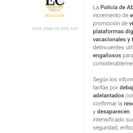
La
Policía de A
incremento de
e
REDACCIÓN
promoción de
vi
24 DE JUNIO DE 2026, 9:29
plataformas dig
vacacionales y t
delincuentes uti
engañosos
para
considerablem
Según los infor
tarifas por
deba
adelantados
com
confirmar la
res
y
desaparecen
.
intensificado su
seguridad, enf