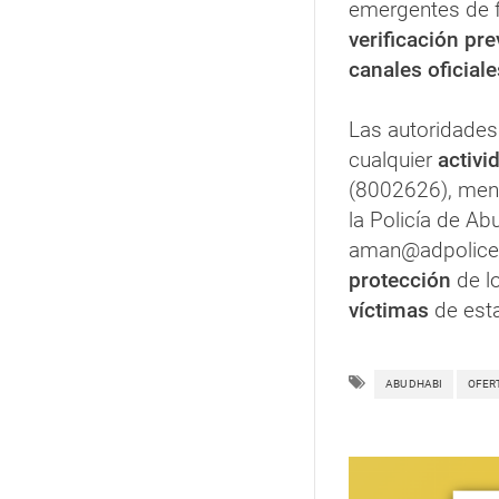
emergentes de 
verificación pre
canales oficiale
Las autoridades
cualquier
activ
(8002626), mens
la Policía de Ab
aman@adpolice.
protección
de l
víctimas
de esta
ABU DHABI
OFER