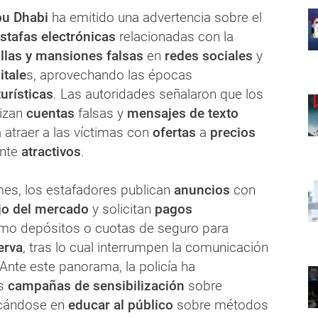
bu Dhabi
ha emitido una advertencia sobre el
stafas electrónicas
relacionadas con la
llas y mansiones falsas
en
redes sociales
y
itale
s, aprovechando las épocas
urísticas
. Las autoridades señalaron que los
lizan
cuentas
falsas y
mensajes de texto
 atraer a las víctimas con
ofertas
a
precios
ente
atractivos
.
mes, los estafadores publican
anuncios
con
jo del mercado
y solicitan
pagos
o depósitos o cuotas de seguro para
erva
, tras lo cual interrumpen la comunicación
 Ante este panorama, la policía ha
s
campañas de sensibilización
sobre
ocándose en
educar al público
sobre métodos