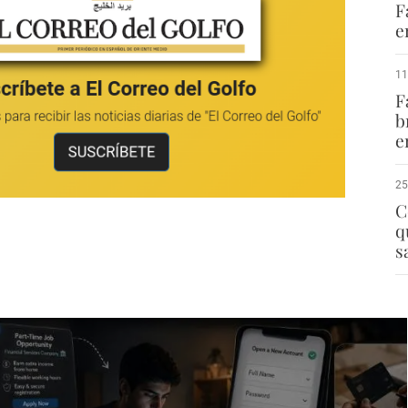
F
e
11
F
b
e
25
C
q
s