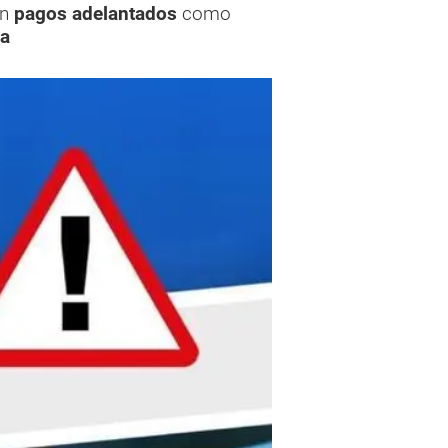
an
pagos adelantados
como
va