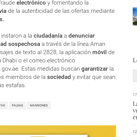
fraude
electrónico
y fomentando la
via
de la autenticidad de las ofertas mediante
s.
 instaron a la
ciudadanía
a
denunciar
idad sospechosa
a través de la línea Aman
ajes de texto al 2828, la aplicación
móvil
de
L
u Dhabi o el correo electrónico
gov.ae. Estas medidas buscan
garantizar
la
os miembros de la
sociedad
y evitar que sean
s estafas.
17
L
TAS
FALSAS
MANSIONES
v
e
12