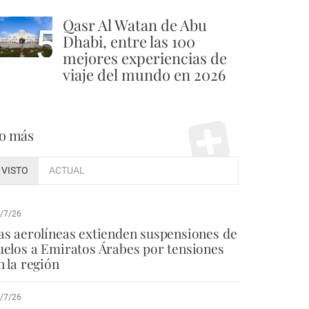
Qasr Al Watan de Abu
5
Dhabi, entre las 100
mejores experiencias de
viaje del mundo en 2026
o más
VISTO
ACTUAL
/7/26
as aerolíneas extienden suspensiones de
uelos a Emiratos Árabes por tensiones
n la región
/7/26