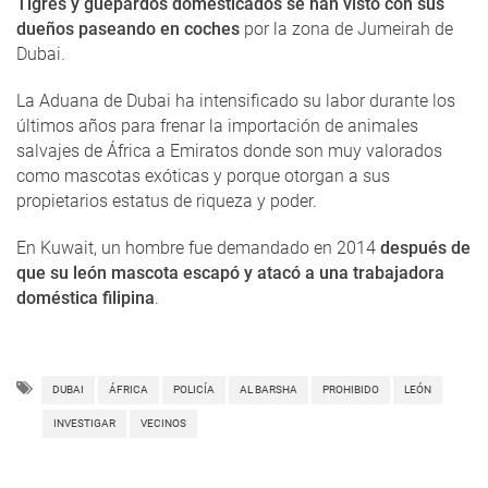
Tigres y guepardos domesticados se han visto con sus
dueños paseando en coches
por la zona de Jumeirah de
Dubai.
La Aduana de Dubai ha intensificado su labor durante los
últimos años para frenar la importación de animales
salvajes de África a Emiratos donde son muy valorados
como mascotas exóticas y porque otorgan a sus
propietarios estatus de riqueza y poder.
En Kuwait, un hombre fue demandado en 2014
después de
que su león mascota escapó y atacó a una trabajadora
doméstica filipina
.
DUBAI
ÁFRICA
POLICÍA
AL BARSHA
PROHIBIDO
LEÓN
INVESTIGAR
VECINOS