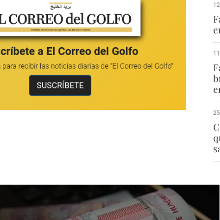
12
F
e
11
F
b
e
25
C
q
s