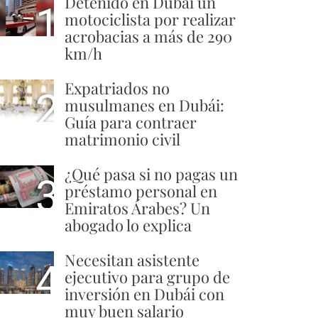
Detenido en Dubái un
1
motociclista por realizar
acrobacias a más de 290
km/h
Expatriados no
2
musulmanes en Dubái:
Guía para contraer
matrimonio civil
¿Qué pasa si no pagas un
3
préstamo personal en
Emiratos Árabes? Un
abogado lo explica
Necesitan asistente
4
ejecutivo para grupo de
inversión en Dubái con
muy buen salario