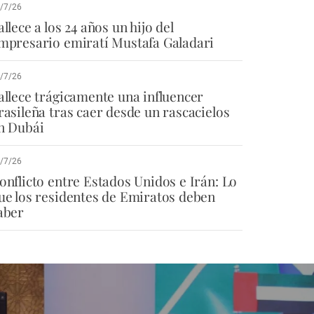
/7/26
allece a los 24 años un hijo del
mpresario emiratí Mustafa Galadari
/7/26
allece trágicamente una influencer
rasileña tras caer desde un rascacielos
n Dubái
/7/26
onflicto entre Estados Unidos e Irán: Lo
ue los residentes de Emiratos deben
aber