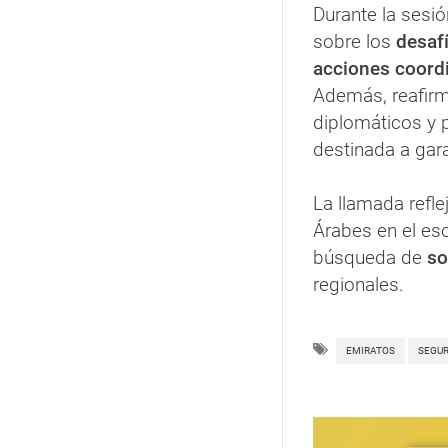
Durante la sesió
sobre los
desafí
acciones coord
Además, reafir
diplomáticos y
destinada a gara
La llamada refl
Árabes en el esc
búsqueda de
so
regionales.
EMIRATOS
SEGU