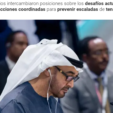
ios intercambiaron posiciones sobre los
desafíos act
cciones coordinadas
para
prevenir escaladas
de
ten