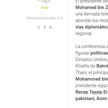
El presidente d
Mohamed bin Z
WAM
una llamada tel
25 DE MAYO DE 2026, 7:19
abordar los rec
vías diplomátic
regional.
La conferencia 
figuras
política
Estados Unidos
Khalifa de
Bahré
Thani; el prínci
Mohammed bin
presidente egip
Recep Tayyip E
pakistaní, Asim