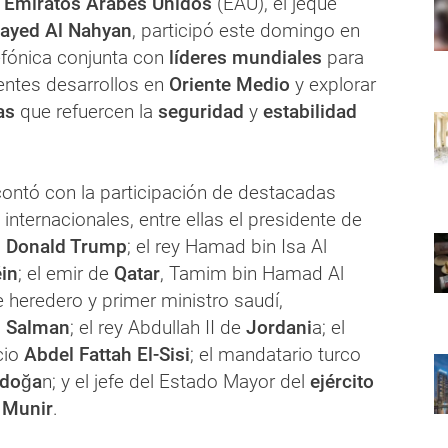
e
Emiratos Árabes Unidos
(EAU), el jeque
ayed Al Nahyan
, participó este domingo en
efónica conjunta con
líderes mundiales
para
ientes desarrollos en
Oriente Medio
y explorar
as
que refuercen la
seguridad
y
estabilidad
contó con la participación de destacadas
s
internacionales, entre ellas el presidente de
,
Donald Trump
; el rey Hamad bin Isa Al
in
; el emir de
Qatar
, Tamim bin Hamad Al
pe heredero y primer ministro saudí,
 Salman
; el rey Abdullah II de
Jordani
a; el
cio
Abdel Fattah El-Sisi
; el mandatario turco
rdoğa
n; y el jefe del Estado Mayor del
ejército
 Munir
.