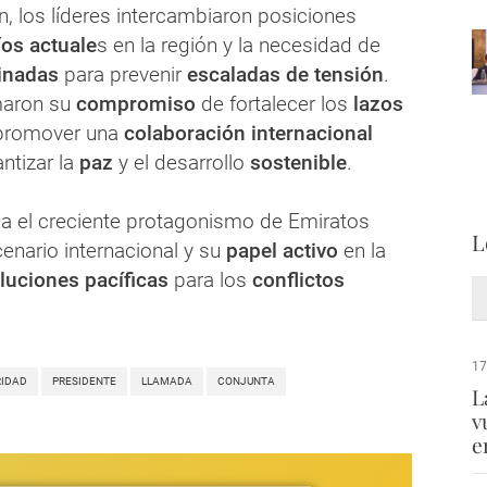
n, los líderes intercambiaron posiciones
os actuale
s en la región y la necesidad de
inadas
para prevenir
escaladas de tensión
.
maron su
compromiso
de fortalecer los
lazos
 promover una
colaboración internacional
ntizar la
paz
y el desarrollo
sostenible
.
eja el creciente protagonismo de Emiratos
L
enario internacional y su
papel activo
en la
luciones pacíficas
para los
conflictos
17
RIDAD
PRESIDENTE
LLAMADA
CONJUNTA
L
v
e