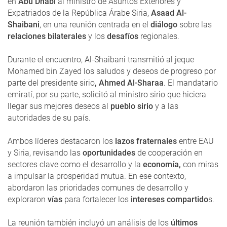
en
Abu Dhabi
al ministro de Asuntos Exteriores y
Expatriados de la República Árabe Siria,
Asaad Al-
Shaibani
, en una reunión centrada en el
diálogo
sobre las
relaciones bilaterales
y los
desafíos
regionales.
Durante el encuentro, Al-Shaibani transmitió al jeque
Mohamed bin Zayed los saludos y deseos de progreso por
parte del presidente sirio
, Ahmed Al-Sharaa
. El mandatario
emiratí, por su parte, solicitó al ministro sirio que hiciera
llegar sus mejores deseos al
pueblo sirio
y a las
autoridades de su país.
Ambos líderes destacaron los
lazos fraternales
entre EAU
y Siria, revisando las
oportunidades
de cooperación en
sectores clave como el desarrollo y la
economía,
con miras
a impulsar la prosperidad mutua. En ese contexto,
abordaron las prioridades comunes de desarrollo y
exploraron
vías
para fortalecer los
intereses compartido
s.
La reunión también incluyó un análisis de los
últimos