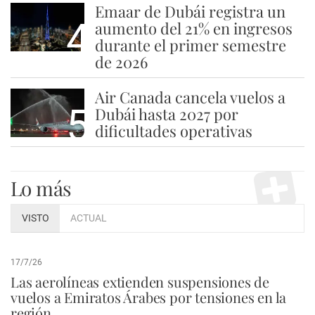
Emaar de Dubái registra un
4
aumento del 21% en ingresos
durante el primer semestre
de 2026
Air Canada cancela vuelos a
5
Dubái hasta 2027 por
dificultades operativas
Lo más
VISTO
ACTUAL
17/7/26
Las aerolíneas extienden suspensiones de
vuelos a Emiratos Árabes por tensiones en la
región