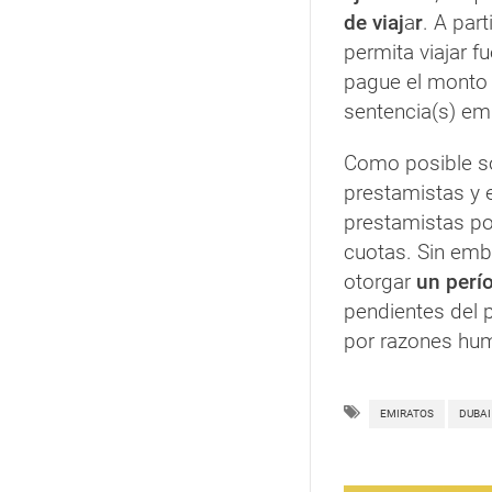
de viaj
a
r
. A par
permita viajar 
pague el monto d
sentencia(s) emi
Como posible so
prestamistas y e
prestamistas por
cuotas. Sin emb
otorgar
un perí
pendientes del p
por razones hum
EMIRATOS
DUBAI