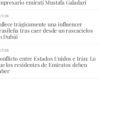
mpresario emiratí Mustafa Galadari
/7/26
allece trágicamente una influencer
rasileña tras caer desde un rascacielos
n Dubái
/7/26
onflicto entre Estados Unidos e Irán: Lo
ue los residentes de Emiratos deben
aber