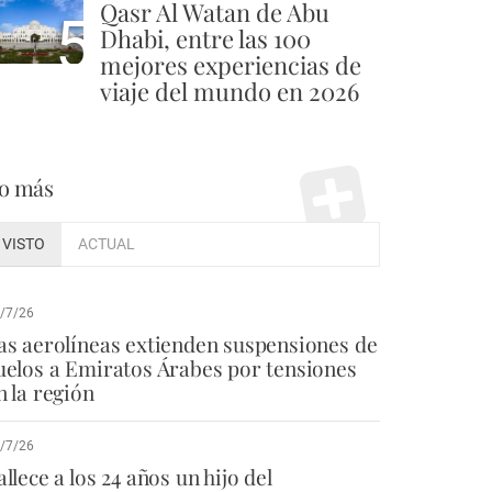
Qasr Al Watan de Abu
5
Dhabi, entre las 100
mejores experiencias de
viaje del mundo en 2026
o más
VISTO
ACTUAL
/7/26
as aerolíneas extienden suspensiones de
uelos a Emiratos Árabes por tensiones
n la región
/7/26
allece a los 24 años un hijo del