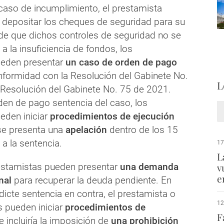
 caso de incumplimiento, el prestamista
 depositar los cheques de seguridad para su
de que dichos controles de seguridad no se
 la insuficiencia de fondos, los
eden presentar
un caso de orden de pago
nformidad con la Resolución del Gabinete No.
L
 Resolución del Gabinete No. 75 de 2021.
den de pago sentencia del caso, los
eden iniciar
procedimientos de ejecución
se presenta una
apelación
dentro de los 15
 a la sentencia.
17
L
estamistas pueden presentar
una demanda
v
e
nal
para recuperar la deuda pendiente. En
icte sentencia en contra, el prestamista o
12
s pueden iniciar
procedimientos de
F
ue incluiría la imposición de
una prohibición