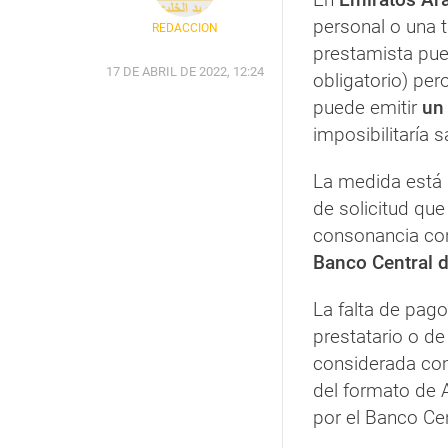
personal o una ta
REDACCIÓN
prestamista pu
17 DE ABRIL DE 2022, 12:24
obligatorio) per
puede emitir
un 
imposibilitaría sa
La medida está 
de solicitud qu
consonancia con
Banco Central 
La falta de pag
prestatario o d
considerada c
del formato de
por el Banco Cen