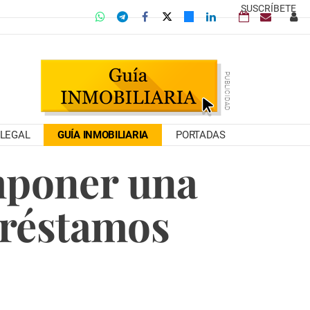
SUSCRÍBETE
LEGAL
GUÍA INMOBILIARIA
PORTADAS
mponer una
préstamos