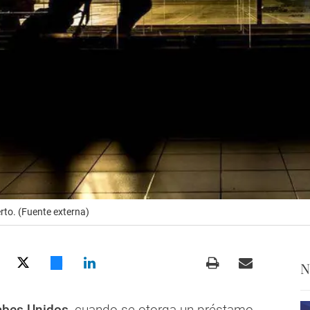
rto. (Fuente externa)
N
abes Unidos
, cuando se otorga un préstamo