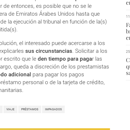
e
tir de entonces, es posible que no se le
fuera de Emiratos Árabes Unidos hasta que
11
e la ejecución al tribunal en función de la(s)
F
tida(s).
b
e
lución, el interesado puede acercarse a los
xplicarles
sus circunstancias
. Solicitar a los
25
 escrito que le
den tiempo para paga
r las
C
q
argo, queda a discreción de los prestamistas
s
odo adicional
para pagar los pagos
réstamo personal o de la tarjeta de crédito,
anitarias.
VIAJE
PRÉSTAMOS
IMPAGADOS