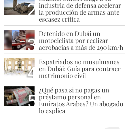
2
industria de defensa acelerar
la producción de armas ante
escasez crítica
Detenido en Dubái un
3
motociclista por realizar
acrobacias a más de 290 km/h
Expatriados no musulmanes
4
en Dubái: Guía para contraer
matrimonio civil
¿Qué pasa si no pagas un
5
préstamo personal en
Emiratos Árabes? Un abogado
lo explica