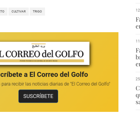
12
RTO
CULTIVAR
TRIGO
F
e
11
F
b
e
25
C
q
s