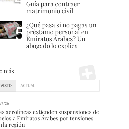
Guía para contraer
matrimonio civil
¿Qué pasa si no pagas un
5
préstamo personal en
Emiratos Árabes? Un
abogado lo explica
o más
VISTO
ACTUAL
/7/26
as aerolíneas extienden suspensiones de
uelos a Emiratos Árabes por tensiones
n la región