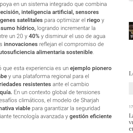
apoya en un sistema integrado que combina
ecisión, inteligencia artificial, sensores
genes satelitales
para optimizar el
riego
y
sumo hídrico,
logrando incrementar la
ntre un 20 y
40%
y disminuir el uso de agua
s
innovaciones
reflejan el compromiso de
tosuficiencia alimentaria sostenible
.
ó que esta experiencia es un
ejemplo pionero
L
abe
y una plataforma regional para el
riedades resistentes
ante el cambio
quía.
En un contexto global de tensiones
esafíos climáticos, el modelo de Sharjah
nativa viable
para garantizar la seguridad
17
L
iante tecnología avanzada y
gestión eficiente
v
e