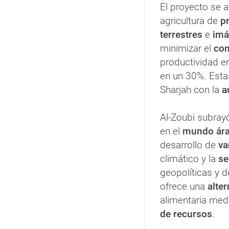
El proyecto se 
agricultura de
pr
terrestres
e
imá
minimizar el
con
productividad e
en un 30%. Esta
Sharjah con la
au
Al-Zoubi subray
en el
mundo ár
desarrollo de
va
climático y la
se
geopolíticas y d
ofrece una
alter
alimentaria med
de recursos
.