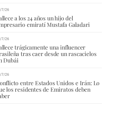
/7/26
allece a los 24 años un hijo del
mpresario emiratí Mustafa Galadari
/7/26
allece trágicamente una influencer
rasileña tras caer desde un rascacielos
n Dubái
/7/26
onflicto entre Estados Unidos e Irán: Lo
ue los residentes de Emiratos deben
aber