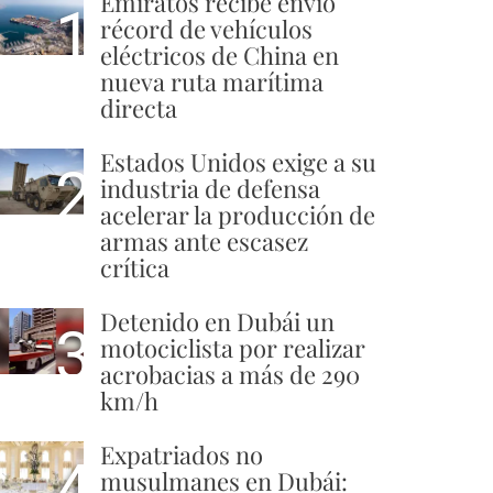
Emiratos recibe envío
1
récord de vehículos
eléctricos de China en
nueva ruta marítima
directa
Estados Unidos exige a su
2
industria de defensa
acelerar la producción de
armas ante escasez
crítica
Detenido en Dubái un
3
motociclista por realizar
acrobacias a más de 290
km/h
Expatriados no
4
musulmanes en Dubái: