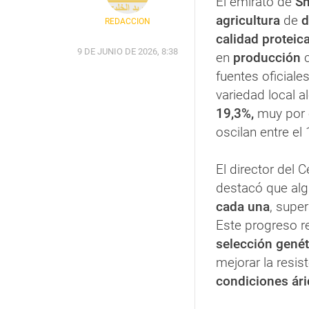
El emirato de
Sh
agricultura
de
d
REDACCIÓN
calidad proteic
9 DE JUNIO DE 2026, 8:38
en
producción
fuentes oficiales
variedad local a
19,3%,
muy por 
oscilan entre el
El director del 
destacó que alg
cada una
, supe
Este progreso re
selección gené
mejorar la resis
condiciones ár