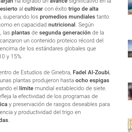
arjah
ha logrado un
avance
significativo en la
esierto
al
cultivar
con éxito
trigo de alta
a
, superando los
promedios mundiales
tanto
como en capacidad
nutricional
. Según
, las
plantas
de
segunda generación
de la
lcanzaron un contenido proteico récord del
encima de los estándares globales que
 10 y 15%.
Centro de Estudios de Ginebra,
Fadel Al-Zoubi
,
unas plantas produjeron hasta
ocho espigas
rando el
límite
mundial establecido de siete.
fleja la efectividad de los programas de
tica
y preservación de rasgos deseables para
tencia y productividad del trigo en
idas
.