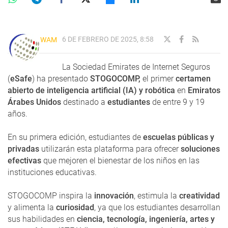
6 DE FEBRERO DE 2025, 8:58
WAM
La Sociedad Emirates de Internet Seguros
(
eSafe
) ha presentado
STOGOCOMP,
el primer
certamen
abierto de inteligencia artificial (IA) y robótica
en
Emiratos
Árabes Unidos
destinado a
estudiantes
de entre 9 y 19
años.
En su primera edición, estudiantes de
escuelas públicas y
privadas
utilizarán esta plataforma para ofrecer
soluciones
efectivas
que mejoren el bienestar de los niños en las
instituciones educativas.
STOGOCOMP inspira la
innovación
, estimula la
creatividad
y alimenta la
curiosidad
, ya que los estudiantes desarrollan
sus habilidades en
ciencia, tecnología, ingeniería, artes y