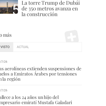
La torre Trump de Dubái
5
de 350 metros avanza en
la construcción
o más
VISTO
ACTUAL
/7/26
as aerolíneas extienden suspensiones de
uelos a Emiratos Árabes por tensiones
n la región
/7/26
allece a los 24 años un hijo del
mpresario emiratí Mustafa Galadari