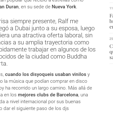
an Duran
, en su sede de
Nueva York
.
11
F
isa siempre presente, Ralf me
b
e
legó a Dubai junto a su esposa, luego
biera una atractiva oferta laboral, sin
25
cias a su amplia trayectoria como
C
rápidamente trabajar en algunos de los
q
ocidos de la ciudad como Buddha
s
ta.
os,
cuando los disyoqueis usaban vinilos
y
lo la música que podían comprar en disco
oy ha recorrido un largo camino. Más allá de
ia en los
mejores clubs de Barcelona
, una
a a nivel internacional por sus buenas
po dar el siguiente paso de los djs