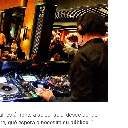
alf está frente a su consola, desde donde
re, qué espera o necesita su público
. "