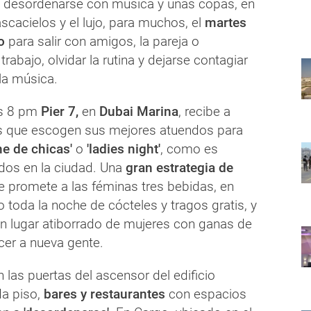
 desordenarse con música y unas copas, en
ascacielos y el lujo, para muchos, el
martes
o
para salir con amigos, la pareja o
abajo, olvidar la rutina y dejarse contagiar
 la música.
as 8 pm
Pier 7,
en
Dubai Marina
, recibe a
 que escogen sus mejores atuendos para
he de chicas'
o
'ladies night'
, como es
dos en la ciudad. Una
gran estrategia de
e promete a las féminas tres bebidas, en
 toda la noche de cócteles y tragos gratis, y
n lugar atiborrado de mujeres con ganas de
cer a nueva gente.
las puertas del ascensor del edificio
da piso,
bares y restaurantes
con espacios