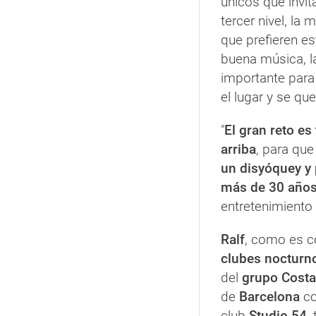
únicos que invit
tercer nivel, la
que prefieren es
buena música, l
importante para
el lugar y se qu
"
El gran reto es
arriba
, para que
un disyóquey y
más de 30 años
entretenimiento
Ralf
, como es c
clubes nocturn
del
grupo Costa
de
Barcelona
c
club
Studio 54
,