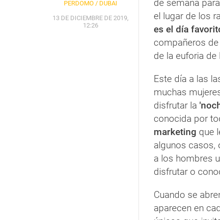
de semana para
PERDOMO / DUBAI
el lugar de los r
13 DE DICIEMBRE DE 2019,
12:26
es el día favorit
compañeros de tr
de la euforia de
Este día a las l
muchas mujeres
disfrutar la
'noc
conocida por to
marketing
que l
algunos casos, o
a los hombres u
disfrutar o cono
Cuando se abren 
aparecen en ca