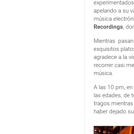
experimentados:
apelando a su v
música electrón
Recordings
, do
Mientras pasan 
exquisitos platos
agradece a la vi
recorrer casi m
música.
A las 10 pm, en
las edades, de t
tragos mientras
haber dejado su