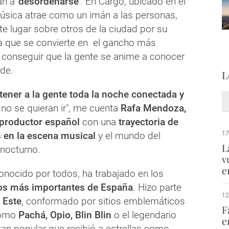
an a
'desordenarse'
. En Cargo, ubicado en el
 música atrae como un imán a las personas,
te lugar sobre otros de la ciudad por su
a que se convierte en el gancho más
 conseguir que la gente se anime a conocer
ede.
L
 tener a la gente toda la noche conectada
y
 no se quieran ir", me cuenta
Rafa
Mendoza,
 productor español
con una
trayectoria de
 en la escena musical
y el mundo del
17
L
 nocturno.
v
e
onocido por todos, ha trabajado en los
os más importantes de España
. Hizo parte
12
 Este
, conformado por sitios emblemáticos
F
omo
Pachá, Opio, Blin Blin
o el legendario
e
 tan popular que recibió a estrellas como