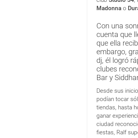
Madonna
o
Dur
Con una sonr
cuenta que l
que ella reci
embargo, gra
dj, él logró 
clubes recon
Bar y Siddhar
Desde sus inici
podían tocar só
tiendas, hasta h
ganar experienc
ciudad reconocid
fiestas, Ralf su