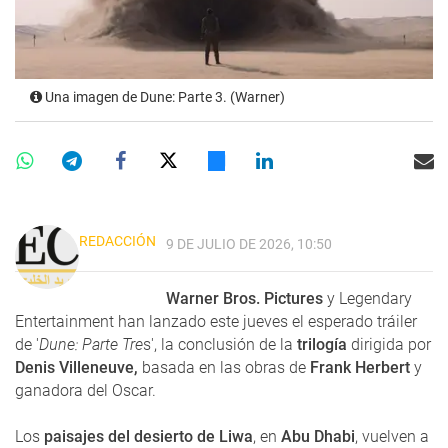
Una imagen de Dune: Parte 3. (Warner)
REDACCIÓN
9 DE JULIO DE 2026, 10:50
Warner Bros. Pictures
y Legendary
Entertainment han lanzado este jueves el esperado tráiler
de '
Dune: Parte Tre
s', la conclusión de la
trilogía
dirigida por
Denis Villeneuve,
basada en las obras de
Frank Herbert
y
ganadora del Oscar.
Los
paisajes del desierto de Liwa
, en
Abu Dhabi
, vuelven a