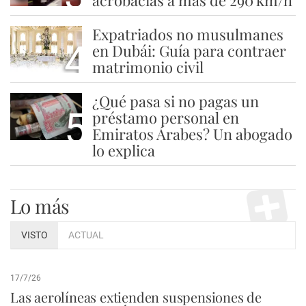
acrobacias a más de 290 km/h
Expatriados no musulmanes
4
en Dubái: Guía para contraer
matrimonio civil
¿Qué pasa si no pagas un
5
préstamo personal en
Emiratos Árabes? Un abogado
lo explica
Lo más
VISTO
ACTUAL
17/7/26
Las aerolíneas extienden suspensiones de