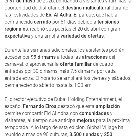
el
31 de mayo
de 2026, brindando a visitantes y familias la
oportunidad de disfrutar del
destino multicultural
durante
las festividades de
Eid Al Adha
. El parque, que había
permanecido
cerrado
por 51 días debido a
tensiones
regionales
, reabrió sus puertas el 20 de abril con gran
expectativa
y una amplia
variedad de ofertas
.
Durante las semanas adicionales, los asistentes podrán
acceder por
99 dirhams
a todas las
atracciones
del
carnaval, o aprovechar la
oferta familiar
de cuatro
entradas por 30 dirhams, más 7,5 dirhams por cada
entrada extra. El horario se ampliará los viernes y sábados,
permaneciendo abierto hasta la 1:00 am.
El director ejecutivo de Dubai Holding Entertainment, el
español
Fernando Eiroa,
destacó que esta
ampliación
permite compartir Eid Al Adha con
comunidades
y
visitantes, al tiempo que anticipa
mejoras
para la próxima
temporada. A lo largo de esta edición, Global Village ha
reunido a más de 90 culturas,
3.500 tiendas
y
250